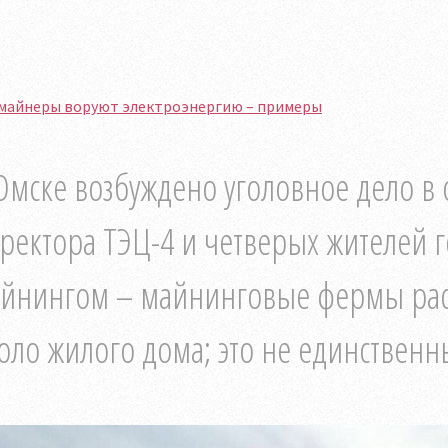
 майнеры воруют электроэнергию – примеры
Омске возбуждено уголовное дело в
ректора ТЭЦ-4 и четверых жителей 
йнингом – майнинговые фермы рас
оло жилого дома; это не единственны