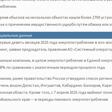
реблении.
ремя обысков на нескольких объектах нашли более 2700 устр
ье о причинении имущественного ущерба путём обмана или з
циальные данные
ервые девять месяцев 2025 года энергопотребление в юго-вос
инг, заявил председатель правления АО «Системный операто
анным компании, в целом энергопотребление в Единой энергос
,8% по сравнению с аналогичным периодом прошлого года.
мним, ранее правительство России утвердило список регионов,
чень вошли Дагестан, Ингушетия, Кабардино-Балкария, Карач
онская области. Кроме того, с 7 апреля 2025 года майнинг по
йкальского края — в периоды пикового энергопотребления.