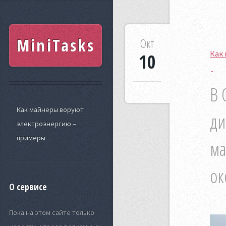
MiniTasks
Окт
Как
10
В 
Как майнеры воруют
ди
электроэнергию –
примеры
ма
ок
О сервисе
Пока на этом сайте только