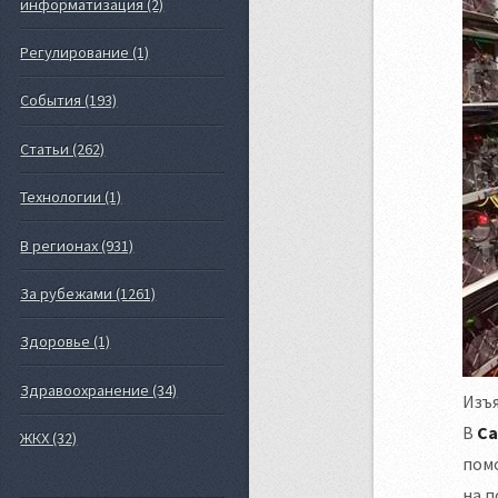
информатизация (2)
Регулирование (1)
События (193)
Статьи (262)
Технологии (1)
В регионах (931)
За рубежами (1261)
Здоровье (1)
Здравоохранение (34)
Изъя
В
Са
ЖКХ (32)
пом
на п