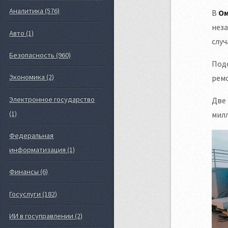
Аналитика (576)
В
Ом
нез
Авто (1)
слу
Безопасность (960)
Под
Экономика (2)
ремо
Электронное государство
Две 
(1)
милл
Федеральная
информатизация (1)
Финансы (6)
Госуслуги (182)
ИИ в госуправлении (2)