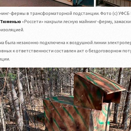
нинг-фермы в трансформаторной подстанции. Фото (с) УФСБ 
Тюменью
«Россети» накрыли лесную майнинг-ферму, замаски
оизоляцией.
а была незаконно подключена к воздушной линии электропере
вных к ответственности составлен акт о бездоговорном пот
иции.