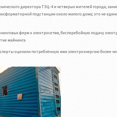
нического директора ТЭЦ-4 и четверых жителей города, зан
ансформаторной подстанции около жилого дома; это не еди
нинговых ферм к электросетям, бесперебойную подачу элект
тие майнинга.
Эксперты оценили потреблённую ими электроэнергию более чем