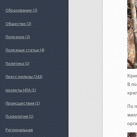
Образование (2)
Общество (2)
Полезное (2)
Полезные статьи (4)
Политика (1)
Крип
Пресс-релизы (243)
В п
проекты НПА (1)
крип
Происшествия (1)
По п
милл
Психология (1)
орга
Региональная