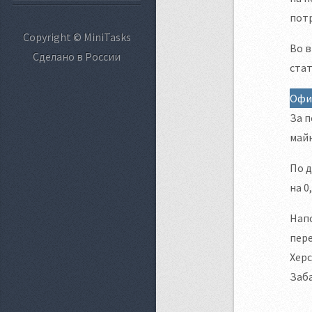
пот
Copyright © MiniTasks
Во в
Сделано в России
стат
Офи
За п
майн
По д
на 0
Напо
пере
Херс
Заба