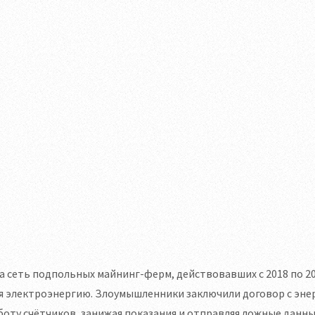
 сеть подпольных майнинг-ферм, действовавших с 2018 по 202
я электроэнергию. Злоумышленники заключили договор с эн
боту счётчиков, занижая показания и отправляя ложные данны