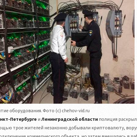
тие оборудования. Фото (с) chehov-vid.ru
нкт-Петербурге
и
Ленинградской области
полиция раскрыла
ощью трое жителей незаконно добывали криптовалюту, вору
одключение коммерческого объекта, но затем вмешались в ра