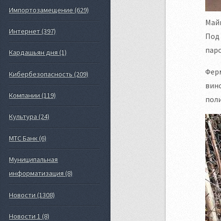
Импортозамещение (629)
Май
Интернет (397)
Под
пар
Кардашьян дня (1)
Ферм
Кибербезопасность (209)
вино
Компании (119)
пол
Культура (24)
МТС Банк (6)
Муниципальная
информатизация (8)
Новости (1308)
Новости 1 (8)