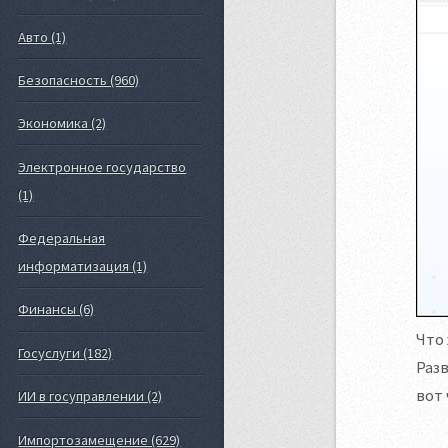
Авто (1)
Безопасность (960)
Экономика (2)
Электронное государство
(1)
Федеральная
информатизация (1)
Финансы (6)
Что 
Госуслуги (182)
Разв
вот 
ИИ в госуправлении (2)
Импортозамещение (629)