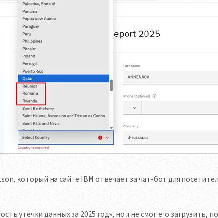
tson, который на сайте IBM отвечает за чат-бот для посетите
ь утечки данных за 2025 год», но я не смог его загрузить, п