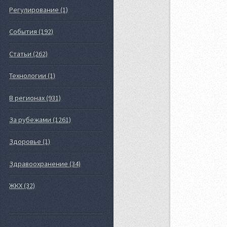
Регулирование (1)
События (192)
Статьи (262)
Технологии (1)
В регионах (931)
За рубежами (1261)
Здоровье (1)
Здравоохранение (34)
ЖКХ (32)