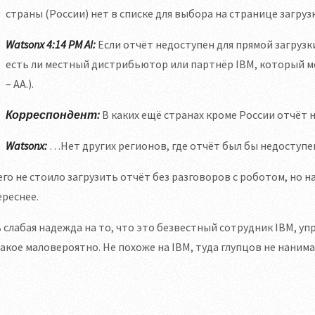
страны (России) нет в списке для выбора на странице загруз
Watsonx 4:14 PM AI:
Если отчёт недоступен для прямой загруз
есть ли местный дистрибьютор или партнёр IBM, который м
– АА.).
Корреспондент:
В каких ещё странах кроме России отчёт 
Watsonx:
…Нет других регионов, где отчёт был бы недоступен
го не стоило загрузить отчёт без разговоров с роботом, но н
реснее.
 слабая надежда на то, что это безвестный сотрудник IBM, у
акое маловероятно. Не похоже на IBM, туда глупцов не нанима