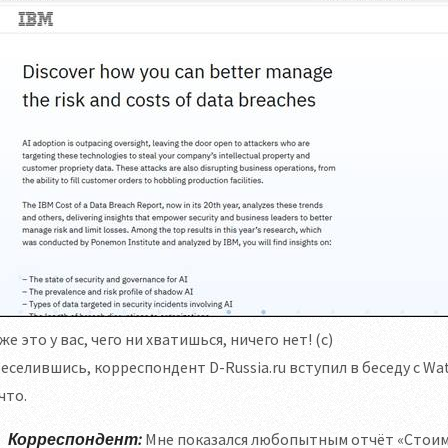
же это у вас, чего ни хватишься, ничего нет! (с)
еселившись, корреспондент D-Russia.ru вступил в беседу с Wa
что.
Корреспондент:
Мне показался любопытным отчёт «Стоимост