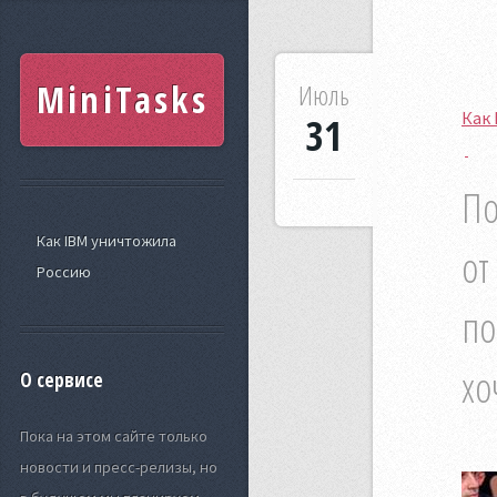
MiniTasks
Июль
Как
31
По
Как IBM уничтожила
от
Россию
по
хо
О сервисе
Пока на этом сайте только
новости и пресс-релизы, но