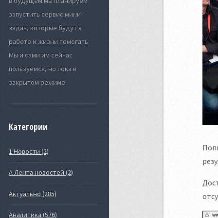
в будущем мы планируем
запустить сервис мини-
задач, которые будут в
работе и жизни помогать.
Мы и сами им сейчас
пользуемся, но пока в
закрытом режиме.
Категории
Поп
1 Новости (2)
резу
А Лента новостей (2)
Дост
Актуально (285)
отсу
Аналитика (576)