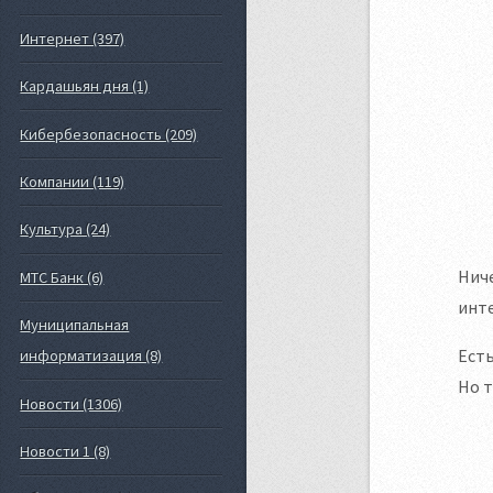
Интернет (397)
Кардашьян дня (1)
Кибербезопасность (209)
Компании (119)
Культура (24)
Ниче
МТС Банк (6)
инте
Муниципальная
Есть
информатизация (8)
Но т
Новости (1306)
Новости 1 (8)