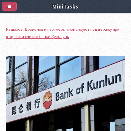
MiniTasks
Кадыров, Дроконов и партнёры анонсируют поддержку при
открытии счета в банке Куньлунь