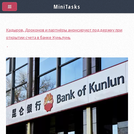
MiniTasks
Кадыров, Дроконов и партнёры анонсируют поддержку при
открытии счета в банке Куньлунь