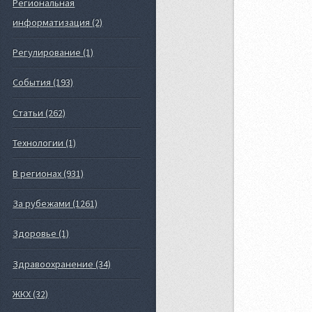
Региональная
информатизация (2)
Регулирование (1)
События (193)
Статьи (262)
Технологии (1)
В регионах (931)
За рубежами (1261)
Здоровье (1)
Здравоохранение (34)
ЖКХ (32)