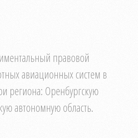
риментальный правовой
отных авиационных систем в
ри региона: Оренбургскую
скую автономную область.