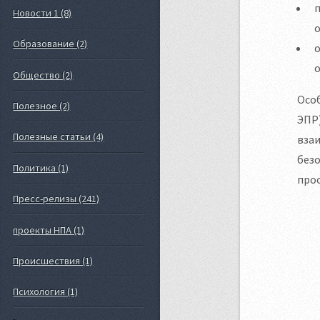
Новости 1 (8)
о
Образование (2)
о
Общество (2)
Особ
Полезное (2)
ЭПР
Полезные статьи (4)
вза
без
Политика (1)
прос
Пресс-релизы (241)
проекты НПА (1)
Происшествия (1)
Психология (1)