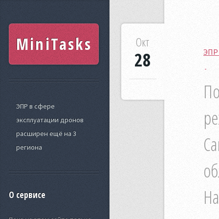
MiniTasks
Окт
ЭПР 
28
По
ЭПР в сфере
ре
эксплуатации дронов
расширен ещё на 3
Са
региона
об
На
О сервисе