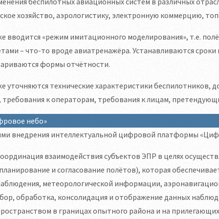
енения беспилотных авиационных систем в различных отрасл
ское хозяйство, аэрологистику, электронную коммерцию, то
е вводится «режим имитационного моделирования», т.е. пол
тами – что-то вроде авиатренажёра. Устанавливаются сроки
вариваются формы отчётности.
е уточняются технические характеристики беспилотников, до
 требования к операторам, требования к лицам, претендующим
фровое небо»
ями внедрения интеллектуальной цифровой платформы «Цифр
координация взаимодействия субъектов ЭПР в целях осущест
планирование и согласование полётов), которая обеспечивае
наблюдения, метеорологической информации, аэронавигацио
бор, обработка, консолидация и отображение данных наблюд
ространством в границах опытного района и на прилегающих