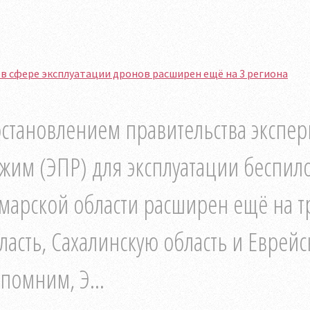
в сфере эксплуатации дронов расширен ещё на 3 региона
становлением правительства экспе
жим (ЭПР) для эксплуатации беспил
марской области расширен ещё на т
ласть, Сахалинскую область и Еврей
помним, Э...