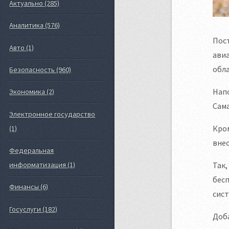
Актуально (285)
Аналитика (576)
Пос
Авто (1)
авиа
обла
Безопасность (960)
Нап
Экономика (2)
Сама
Электронное государство
Кро
(1)
внес
Федеральная
Так,
информатизация (1)
бес
Финансы (6)
сист
Госуслуги (182)
Доба