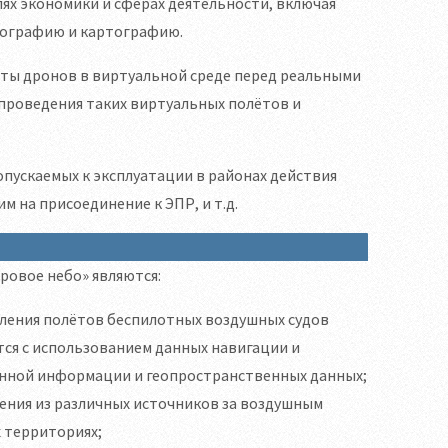
ях экономики и сферах деятельности, включая
пографию и картографию.
ёты дронов в виртуальной среде перед реальными
 проведения таких виртуальных полётов и
пускаемых к эксплуатации в районах действия
 на присоединение к ЭПР, и т.д.
овое небо» являются:
вления полётов беспилотных воздушных судов
тся с использованием данных навигации и
нной информации и геопространственных данных;
ения из различных источников за воздушным
 территориях;