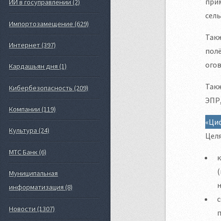
прим
ИИ в госуправлении (2)
сель
Импортозамещение (629)
Такж
Интернет (397)
полё
ого
Кардашьян дня (1)
Такж
Кибербезопасность (209)
ЭПР,
Компании (119)
«Ци
Культура (24)
Цел
МТС Банк (6)
(
Муниципальная
информатизация (8)
с
Новости (1307)
п