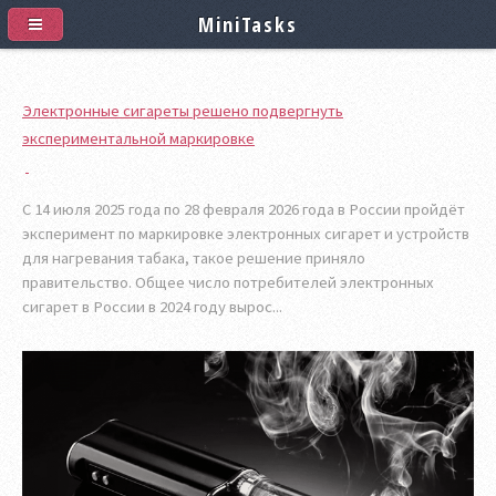
MiniTasks
Электронные сигареты решено подвергнуть
экспериментальной маркировке
С 14 июля 2025 года по 28 февраля 2026 года в России пройдёт
эксперимент по маркировке электронных сигарет и устройств
для нагревания табака, такое решение приняло
правительство. Общее число потребителей электронных
сигарет в России в 2024 году вырос...