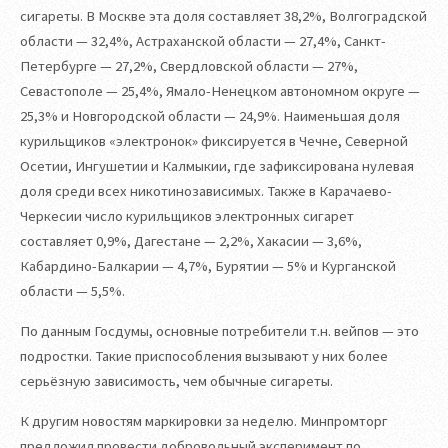
сигареты. В Москве эта доля составляет 38,2%, Волгоградской
области — 32,4%, Астраханской области — 27,4%, Санкт-
Петербурге — 27,2%, Свердловской области — 27%,
Севастополе — 25,4%, Ямало-Ненецком автономном округе —
25,3% и Новгородской области — 24,9%. Наименьшая доля
курильщиков «электронок» фиксируется в Чечне, Северной
Осетии, Ингушетии и Калмыкии, где зафиксирована нулевая
доля среди всех никотинозависимых. Также в Карачаево-
Черкесии число курильщиков электронных сигарет
составляет 0,9%, Дагестане — 2,2%, Хакасии — 3,6%,
Кабардино-Балкарии — 4,7%, Бурятии — 5% и Курганской
области — 5,5%.
По данным Госдумы, основные потребители т.н. вейпов — это
подростки. Такие приспособления вызывают у них более
серьёзную зависимость, чем обычные сигареты.
К другим новостям маркировки за неделю. Минпромторг
предложил провести добровольный эксперимент по