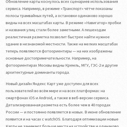
Обновление карты коснулось всех сценариев использования
сервиса. Например, в режиме «Транспорт» чётче показаны
полосы трамвайных путей, а остановки одинаково хорошо
видны на всех масштабах карты. В режиме «Навигатор» пробки
и названия улиц стали более заметными. А пешеходам
реалистичная разметка позволит быстрее найти нужное
здание в незнакомой местности. Также на мелких масштабах
теперь появляются фотоориентиры — на них изображены
основные достопримечательности. Например, на
фотоориентирах Москвы видны Кремль, МГУ, ГЭС-2 и другие
архитектурные доминанты города.
Новый дизайн Яндекс Карт уже доступен для всех
пользователей во всём мире и на всех платформах: на
смартфонах iOS и Android, а также в веб-версии сервиса.
Детализированная разметка есть более чем в 40 городах
России — и постоянно появляется в новых. В июне обновление
появится и на часах с watchOS. Благодаря оптимизации новые
Карты не занимают больше места на устройстве и одинаково