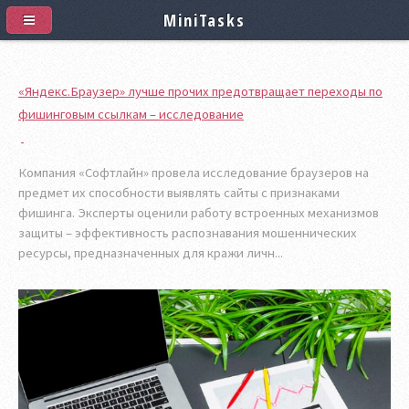
MiniTasks
«Яндекс.Браузер» лучше прочих предотвращает переходы по
фишинговым ссылкам – исследование
Компания «Софтлайн» провела исследование браузеров на
предмет их способности выявлять сайты с признаками
фишинга. Эксперты оценили работу встроенных механизмов
защиты – эффективность распознавания мошеннических
ресурсы, предназначенных для кражи личн...