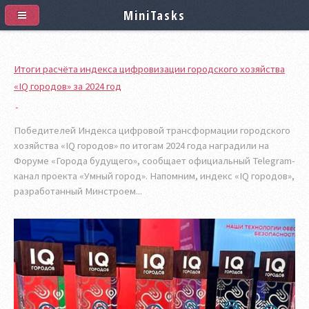
MiniTasks
Итоги расчёта индекса цифровизации городского хозяйства
«IQ городов» за 2024 год
Победителей Индекса цифровой трансформации городского
хозяйства «IQ городов» по итогам 2024 года наградили на
Форуме «Города будущего», сообщает официальный Telegram-
канал проекта «Умный город». Напомним, индекс «IQ городов»,
разработанный Минстроем...