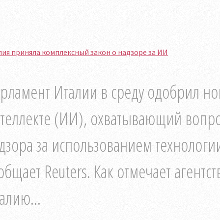
ия приняла комплексный закон о надзоре за ИИ
рламент Италии в среду одобрил но
теллекте (ИИ), охватывающий вопр
дзора за использованием технологии
общает Reuters. Как отмечает агентс
алию...