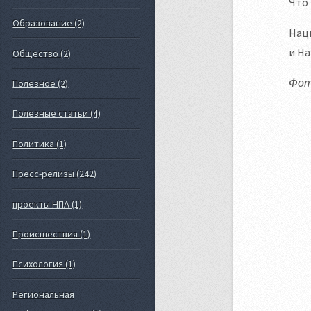
Что 
Образование (2)
Наци
и На
Общество (2)
Фото
Полезное (2)
Полезные статьи (4)
Политика (1)
Пресс-релизы (242)
проекты НПА (1)
Происшествия (1)
Психология (1)
Региональная