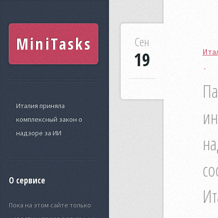
MiniTasks
Сен
Итал
19
Па
Италия приняла
ин
комплексный закон о
надзоре за ИИ
на
со
О сервисе
Ит
Пока на этом сайте только