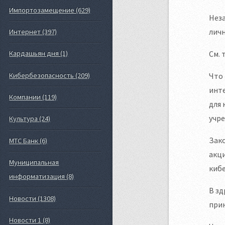
Импортозамещение (629)
Неза
лич
Интернет (397)
См. 
Кардашьян дня (1)
Что 
Кибербезопасность (209)
инте
Компании (119)
для
учр
Культура (24)
Зако
МТС Банк (6)
акци
Муниципальная
киб
информатизация (8)
В зд
Новости (1308)
прин
Новости 1 (8)