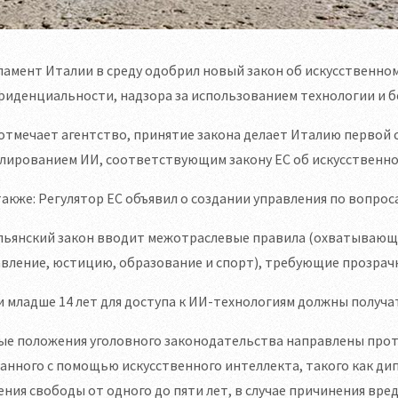
амент Италии в среду одобрил новый закон об искусственно
иденциальности, надзора за использованием технологии и бе
отмечает агентство, принятие закона делает Италию первой
лированием ИИ, соответствующим закону ЕС об искусственном ин
также: Регулятор ЕС объявил о создании управления по вопро
льянский закон вводит межотраслевые правила (охватывающи
вление, юстицию, образование и спорт), требующие прозрачн
 младше 14 лет для доступа к ИИ-технологиям должны получа
ые положения уголовного законодательства направлены прот
анного с помощью искусственного интеллекта, такого как ди
ния свободы от одного до пяти лет, в случае причинения вред