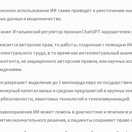
конное использование ИИ также приведёт к ужесточению нак
ных данных и мошенничество.
также: Итальянский регулятор признал ChatGPT нарушителем 
касается авторских прав, то работы, созданные с помощью И
ллектуального труда, в то время как интеллектуальный анал
 контента, не защищённого авторским правом, или научных 
еждениями.
н разрешает выделение до 1 миллиарда евро из государствен
онерный капитал малых и средних предприятий и крупных ко
ербезопасности, квантовых технологий и телекоммуникаций.
равоохранении ИИ может помочь в диагностике и лечении в ус
ятия окончательного решения, а пациенты сохраняют право 