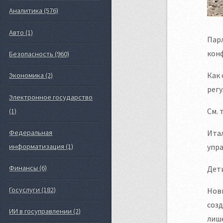
Аналитика (576)
Авто (1)
Парл
конф
Безопасность (960)
Как 
Экономика (2)
регу
Электронное государство
См. 
(1)
Ита
Федеральная
упра
информатизация (1)
Финансы (6)
Дети
Госуслуги (182)
Нов
созд
ИИ в госуправлении (2)
лише