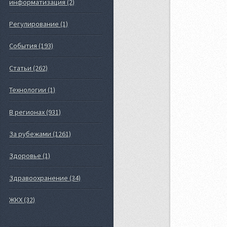
информатизация (2)
Регулирование (1)
События (193)
Статьи (262)
Технологии (1)
В регионах (931)
За рубежами (1261)
Здоровье (1)
Здравоохранение (34)
ЖКХ (32)