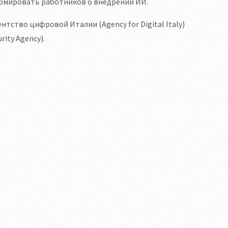
ормировать работников о внедрении ИИ.
ство цифровой Италии (Agency for Digital Italy)
ity Agency).