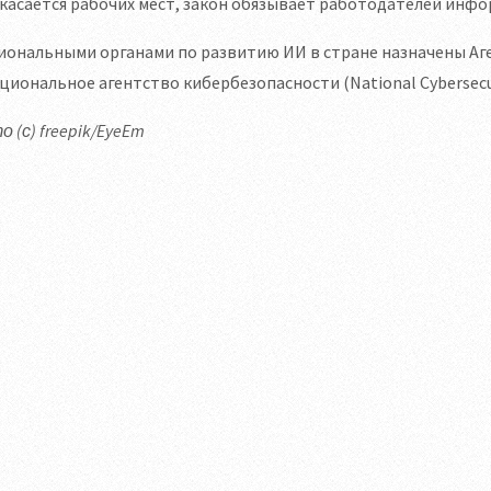
касается рабочих мест, закон обязывает работодателей инф
ональными органами по развитию ИИ в стране назначены Агент
циональное агентство кибербезопасности (National Cybersecur
 (с) freepik/EyeEm