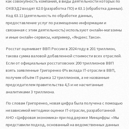
как совокупность компаний, в виды деятельности которых по
ОКВЭД2 входят 62.0 (разработка ПО) и 63.1 (обработка данных).
Код 63.11 (деятельность по обработке данных,
предоставление услуг по размещению информации и
связанная с этим деятельность) используют онлайн-магазины
и иные онлайн-сервисы, например, «Яндекс.Такси».
Росстат оценивает ВВП России в 2024 году в 201 триллион,
такова сумма валовой добавленной стоимости всех отраслей.
Если от официальных росстатовских 200 триллионов ВВП
взять заявленные Григоренко 6% вклада IT-отрасли в ВВП,
получим объём IT-рынка 12 триллионов, а не названные
председателем правительства 4,5 и не насчитанные
аналитиками 3 триллиона.
По словам Григоренко, новая цифра была получена с помощью
независимой методики оценки IT-отрасли, разработанной
АНО «Цифровая экономика» при поддержке Минцифры: «Мы
представили подход, основанный на ведомственных данных