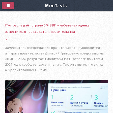
MiniTasks
IT-отрасль даёт стране 6% ВВП – небывалая оценка
заместителя председателя правительства
Заместитель председателя правительства – руководитель
аппарата правительства Дмитрий Григоренко представил на
«ЦИПР-2025» результаты мониторинга IT-отрасли по итогам
2024 года, сообщает government.ru. Так, он заявил, что вклад
аккредитованных IT-комп...