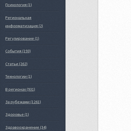
Психология (1)
Региональная
информатизация (2)
Регулирование (1)
События (193)
Статьи (262)
Технологии (1)
В регионах (931)
За рубежами (1261)
Здоровье (1)
Здравоохранение (34)