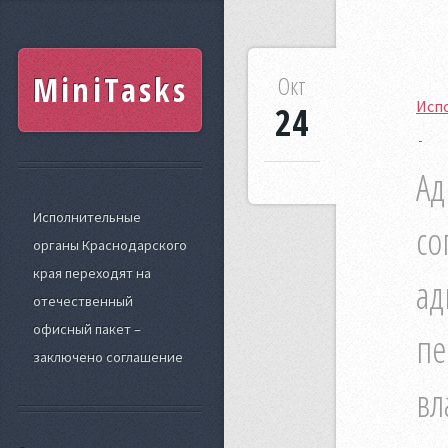
MiniTasks
Окт
Испо
24
Ад
Исполнительные
со
органы Краснодарского
края переходят на
ад
отечественный
офисный пакет –
пе
заключено соглашение
вл