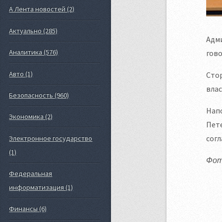
А Лента новостей (2)
Актуально (285)
Адми
Аналитика (576)
гово
Авто (1)
Сто
вла
Безопасность (960)
Напо
Экономика (2)
Пете
согл
Электронное государство
(1)
Фот
Федеральная
информатизация (1)
Финансы (6)