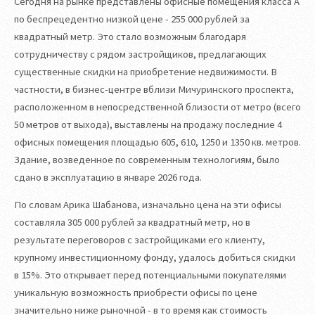
Сегодня на рынке представлены офисные помещения класса А
по беспрецедентно низкой цене - 255 000 рублей за
квадратный метр. Это стало возможным благодаря
сотрудничеству с рядом застройщиков, предлагающих
существенные скидки на приобретение недвижимости. В
частности, в бизнес-центре вблизи Мичуринского проспекта,
расположенном в непосредственной близости от метро (всего
50 метров от выхода), выставлены на продажу последние 4
офисных помещения площадью 605, 610, 1250 и 1350 кв. метров.
Здание, возведенное по современным технологиям, было
сдано в эксплуатацию в январе 2026 года.
По словам Арика Шабанова, изначально цена на эти офисы
составляла 305 000 рублей за квадратный метр, но в
результате переговоров с застройщиками его клиенту,
крупному инвестиционному фонду, удалось добиться скидки
в 15%. Это открывает перед потенциальными покупателями
уникальную возможность приобрести офисы по цене
значительно ниже рыночной - в то время как стоимость