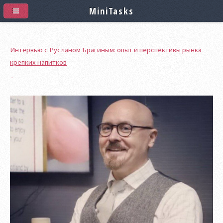
MiniTasks
Интервью с Русланом Брагиным: опыт и перспективы рынка
крепких напитков