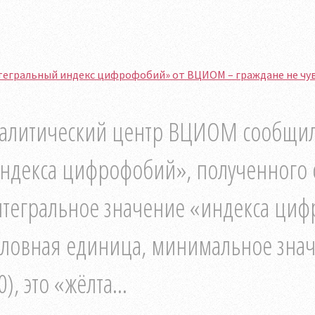
тегральный индекс цифрофобий» от ВЦИОМ – граждане не чув
алитический центр ВЦИОМ сообщил 
ндекса цифрофобий», полученного 
тегральное значение «индекса цифр
словная единица, минимальное знач
0), это «жёлта...