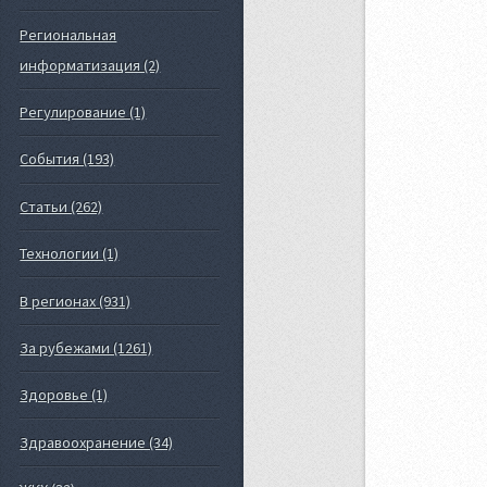
Региональная
информатизация (2)
Регулирование (1)
События (193)
Статьи (262)
Технологии (1)
В регионах (931)
За рубежами (1261)
Здоровье (1)
Здравоохранение (34)