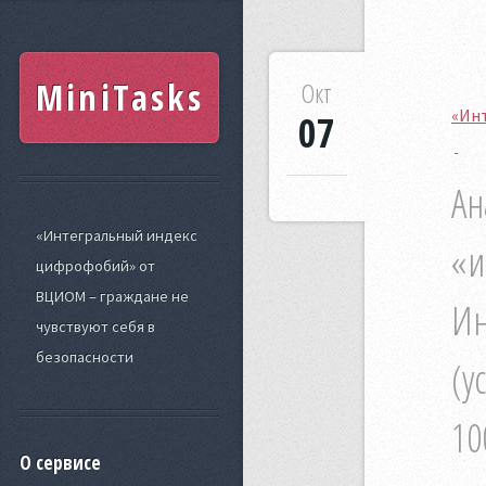
MiniTasks
Окт
«Ин
07
Ан
«Интегральный индекс
«и
цифрофобий» от
ВЦИОМ – граждане не
Ин
чувствуют себя в
безопасности
(у
10
О сервисе