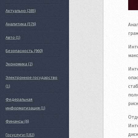
Актуально (285)
Аналитика (576)
Ана
граж
Авто (1)
Инте
Безопасность (960)
макс
Экономика (2)
Инте
опас
Электронное государство
стаб
(1)
полн
Федеральная
рис
информатизация (1)
Отд
Финансы (6)
Инте
дис
Госуслуги (182)