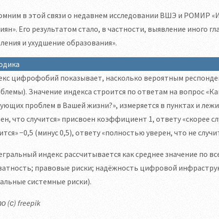
омним в этой связи о недавнем исследовании ВШЭ и РОМИР 
иян». Его результатом стало, в частности, выявление иного г
ения и ухудшение образования».
одика
екс цифрофобий показывает, насколько вероятным респонден
блемы). Значение индекса строится по ответам на вопрос «К
ующих проблем в Вашей жизни?», измеряется в пунктах и лежи
ен, что случится» присвоен коэффициент 1, ответу «скорее сл
ится» −0,5 (минус 0,5), ответу «полностью уверен, что не случит
гральный индекс рассчитывается как среднее значение по вс
ватность; правовые риски; надёжность цифровой инфраструк
альные системные риски).
 (с) freepik