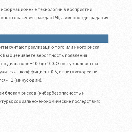
«Информационные технологии в восприятии
лавного опасения граждан РФ, а именно «деградация
ты считают реализацию того или иного риска
ак Вы оцениваете вероятность появления
т в диапазоне −100 до 100. Ответу «полностью
учится» – коэффициент 0,5, ответу «скорее не
ся» −1 (минус один).
ем блокам рисков (кибербезопасность и
туры; социально-экономические последствия;