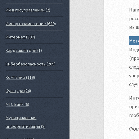
Нап
ИИ в госуправлении (2)
росс
Импортозамещение (629)
мышл
Интернет (397)
Мет
Инд
Кардашьян дня (1)
(про
Кибербезопасность (209)
след
увер
Компании (119)
случ
Культура (24)
Инте
МТС Банк (6)
при
глоб
Муниципальная
информатизация (8)
Фото