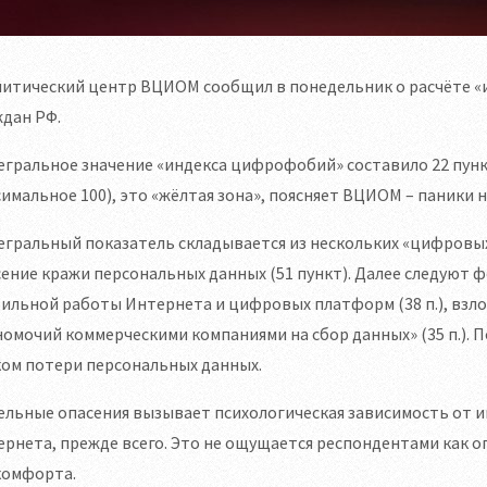
литический центр ВЦИОМ сообщил в понедельник о расчёте «
дан РФ.
гральное значение «индекса цифрофобий» составило 22 пункт
имальное 100), это «жёлтая зона», поясняет ВЦИОМ – паники 
гральный показатель складывается из нескольких «цифровых 
ение кражи персональных данных (51 пункт). Далее следуют ф
ильной работы Интернета и цифровых платформ (38 п.), взлом
омочий коммерческими компаниями на сбор данных» (35 п.). П
ком потери персональных данных.
ельные опасения вызывает психологическая зависимость от 
рнета, прежде всего. Это не ощущается респондентами как о
комфорта.