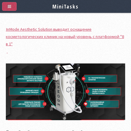
MiniTasks
InMode Aesthetic Solution выводит оснащение
косметологических клиник на новый уровень с платформой "8
в 1"