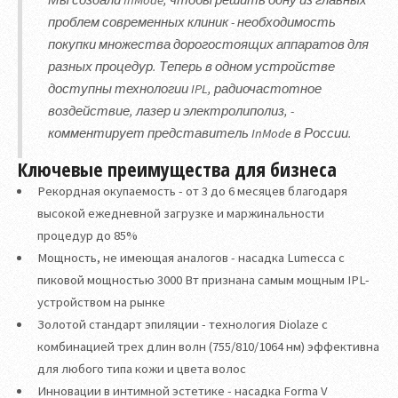
Мы создали InMode, чтобы решить одну из главных
проблем современных клиник - необходимость
покупки множества дорогостоящих аппаратов для
разных процедур. Теперь в одном устройстве
доступны технологии IPL, радиочастотное
воздействие, лазер и электролиполиз, -
комментирует представитель InMode в России.
Ключевые преимущества для бизнеса
Рекордная окупаемость - от 3 до 6 месяцев благодаря
высокой ежедневной загрузке и маржинальности
процедур до 85%
Мощность, не имеющая аналогов - насадка Lumecca с
пиковой мощностью 3000 Вт признана самым мощным IPL-
устройством на рынке
Золотой стандарт эпиляции - технология Diolaze с
комбинацией трех длин волн (755/810/1064 нм) эффективна
для любого типа кожи и цвета волос
Инновации в интимной эстетике - насадка Forma V