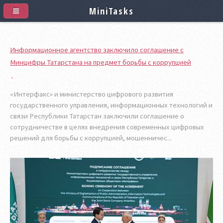
MiniTasks
Информационное агентство заключило соглашение с
Минцифры Татарстана на предмет борьбы с коррупцией
«Интерфакс» и министерство цифрового развития
государственного управления, информационных технологий и
связи Республики Татарстан заключили соглашение о
сотрудничестве в целях внедрения современных цифровых
решений для борьбы с коррупцией, мошенничес...