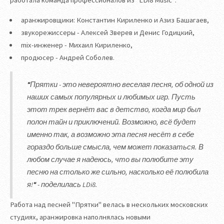
работала команда профессионалов из “LDi8 Music”:
аранжировщики: Константин Кириленко и Азиз Башагаев,
звукорежиссеры - Алексей Зверев и Денис Годицкий,
mix-инженер - Михаил Кириленко,
продюсер - Андрей Соболев.
"
Прятки - это невероятно веселая песня, об одной из
наших самых популярных и любимых игр. Пусть
этот трек вернёт вас в детство, когда мир был
полон тайн и приключений. Возможно, всё будет
именно так, а возможно эта песня несёт в себе
гораздо больше смысла, чем может показаться. В
любом случае я надеюсь, что вы полюбите эту
песню на столько же сильно, насколько её полюбила
я!
"
- поделилась LDi8.
Работа над песней "Прятки" велась в нескольких московских
студиях, аранжировка наполнялась новыми