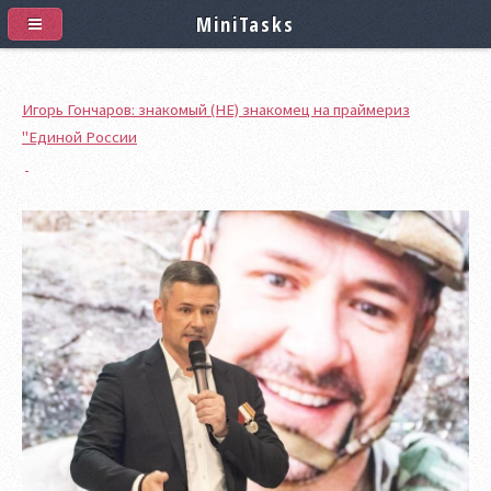
MiniTasks
Игорь Гончаров: знакомый (НЕ) знакомец на праймериз
"Единой России