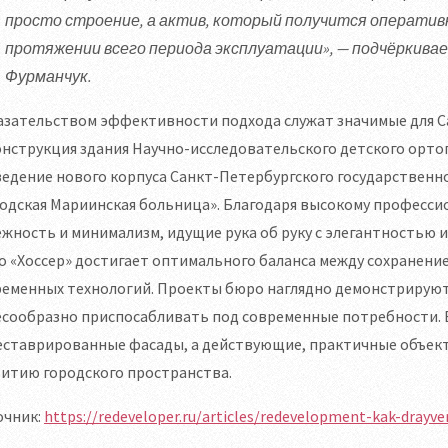
просто строение, а актив, который получится оператив
протяжении всего периода эксплуатации», — подчёркива
Фурманчук.
азательством эффективности подхода служат значимые для С
нструкция здания Научно-исследовательского детского ортоп
ведение нового корпуса Санкт-Петербургского государствен
одская Мариинская больница». Благодаря высокому професси
жность и минимализм, идущие рука об руку с элегантностью 
 «Хоссер» достигает оптимального баланса между сохранени
еменных технологий. Проекты бюро наглядно демонстрируют,
сообразно приспосабливать под современные потребности. В
еставрированные фасады, а действующие, практичные объект
итию городского пространства.
очник:
https://redeveloper.ru/articles/redevelopment-kak-drayve