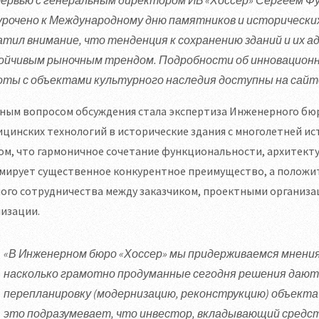
урочено к Международному дню памятников и исторических
атил внимание, что тенденция к сохранению зданий и их 
ойчивым рыночным трендом. Подробности об инновационны
оты с объектами культурного наследия доступны на сайте 
ным вопросом обсуждения стала экспертиза Инженерного бюр
цинских технологий в исторические здания с многолетней и
том, что гармоничное сочетание функциональности, архитек
ирует существенное конкурентное преимущество, а положите
ого сотрудничества между заказчиком, проектными организа
изации.
«В Инженерном бюро «Хоссер» мы придерживаемся мнения
насколько грамотно продуманные сегодня решения дают
перепланировку (модернизацию, реконструкцию) объекта 
это подразумевает, что инвестор, вкладывающий средст