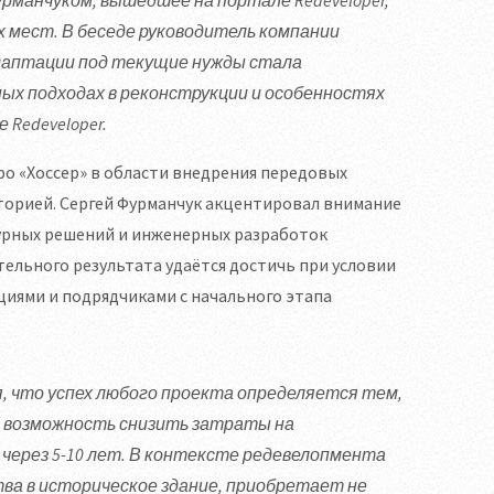
 мест. В беседе руководитель компании
адаптации под текущие нужды стала
х подходах в реконструкции и особенностях
Redeveloper.
о «Хоссер» в области внедрения передовых
сторией. Сергей Фурманчук акцентировал внимание
турных решений и инженерных разработок
льного результата удаётся достичь при условии
циями и подрядчиками с начального этапа
, что успех любого проекта определяется тем,
 возможность снизить затраты на
через 5-10 лет. В контексте редевелопмента
ва в историческое здание, приобретает не