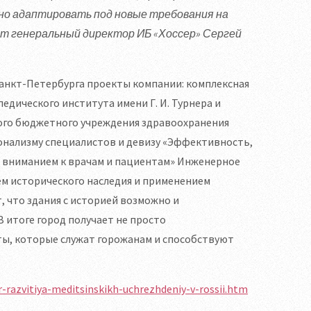
но адаптировать под новые требования на
ет генеральный директор ИБ «Хоссер» Сергей
анкт-Петербурга проекты компании: комплексная
едического института имени Г. И. Турнера и
ного бюджетного учреждения здравоохранения
онализму специалистов и девизу «Эффективность,
и вниманием к врачам и пациентам» Инженерное
ем исторического наследия и применением
 что здания с историей возможно и
 итоге город получает не просто
ы, которые служат горожанам и способствуют
r-razvitiya-meditsinskikh-uchrezhdeniy-v-rossii.htm