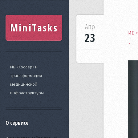
MiniTasks
Апр
ИБ 
23
ИБ «Хоссер» и
трансформация
медицинской
инфраструктуры
О сервисе