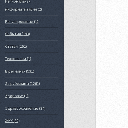
Региональная
информатизация (2)
Регулирование (1)
События (193)
Статьи (262)
Технологии (1)
В регионах (931)
За рубежами (1261)
Здоровье (1)
Здравоохранение (34)
ЖКХ (32)