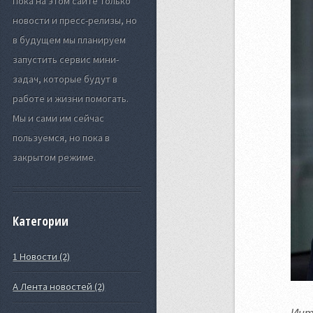
Пока на этом сайте только
новости и пресс-релизы, но
в будущем мы планируем
запустить сервис мини-
задач, которые будут в
работе и жизни помогать.
Мы и сами им сейчас
пользуемся, но пока в
закрытом режиме.
Категории
1 Новости (2)
А Лента новостей (2)
Инт