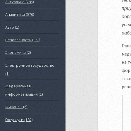
Актуально (285)
при
Аналитика (576)
обр
уст
Авто (1)
раб
Безопасность (960)
Глав
Экономика (2)
меди
на 
Электронное государство
форм
(1)
тесн
Федеральная
реал
информатизация (1)
Финансы (6)
Госуслуги (182)