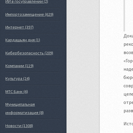
ИИ в госуправлении (2)
Импортозамещение (629)
Интернет (397)
Док
Кардашьян дня (1)
реко
воз
Кибербезопасность (209)
«Гор
Компании (119)
наде
бюро
Культура (24)
совр
МТС Банк (6)
целе
отр
Муниципальная
разв
информатизация (8)
Ист
Новости (1308)