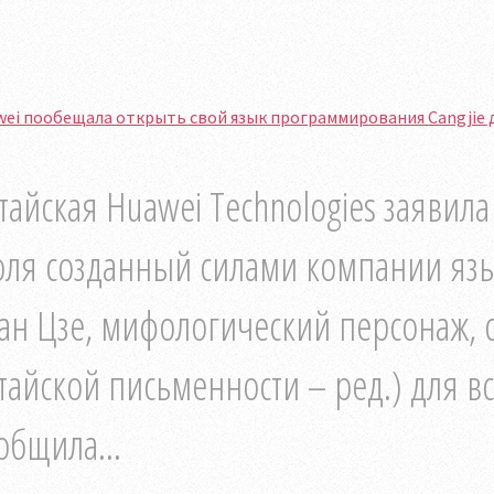
ei пообещала открыть свой язык программирования Cangjie 
тайская Huawei Technologies заявила
ля созданный силами компании язы
ан Цзе, мифологический персонаж,
тайской письменности – ред.) для в
общила...