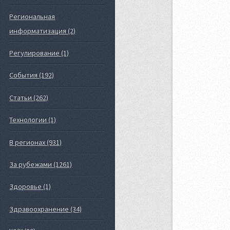
Региональная
информатизация (2)
Регулирование (1)
События (192)
Статьи (262)
Технологии (1)
В регионах (931)
За рубежами (1261)
Здоровье (1)
Здравоохранение (34)