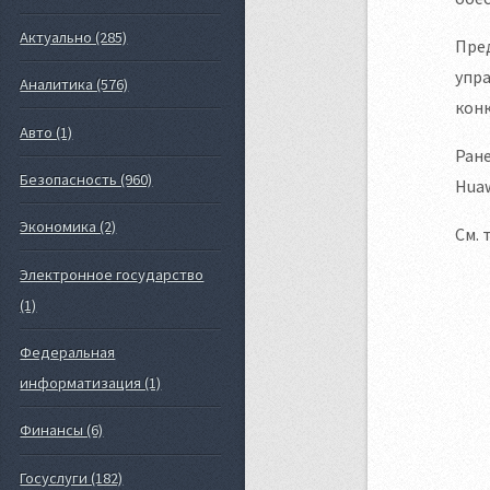
Актуально (285)
Пред
упра
Аналитика (576)
конк
Авто (1)
Ране
Безопасность (960)
Huaw
Экономика (2)
См. 
Электронное государство
(1)
Федеральная
информатизация (1)
Финансы (6)
Госуслуги (182)