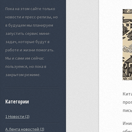
Пока на этом сайте только
новости и пресс-релизы, но
в будущем мы планируем
запустить сервис мини-
задач, которые будут в
работе и жизни помогать.
Мы и сами им сейчас
пользуемся, но пока в
закрытом режиме.
Кита
Категории
про
пись
1 Новости (2)
Ини
А Лента новостей (2)
обес