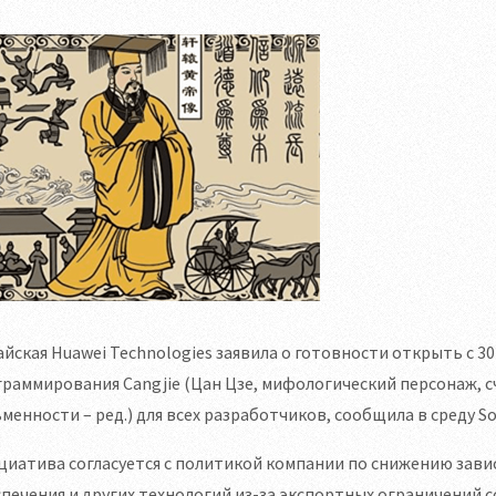
йская Huawei Technologies заявила о готовности открыть с 3
граммирования Cangjie (Цан Цзе, мифологический персонаж,
менности – ред.) для всех разработчиков, сообщила в среду So
циатива согласуется с политикой компании по снижению зав
печения и других технологий из-за экспортных ограничений 