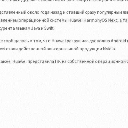
ставленный около года назад и ставший сразу популярным яз
влением операционной системы Huawei HarmonyOS Next, а такж
урента языкам Java и Swift.
е сообщалось о том, что Huawei разрушила дуополию Android
ei стали действенной альтернативой продукции Nvidia.
также: Huawei представила ПК на собственной операционной 