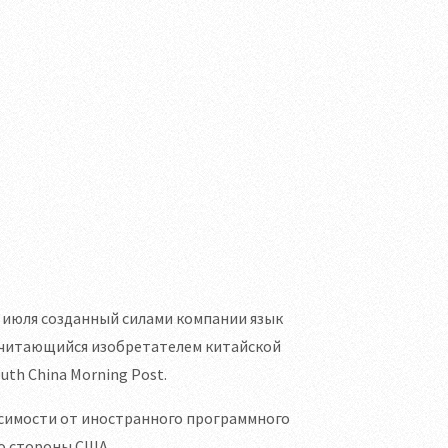
0 июля созданный силами компании язык
 считающийся изобретателем китайской
uth China Morning Post.
исимости от иностранного программного
со стороны США.