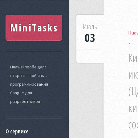
MiniTasks
Июль
Huaw
03
Ки
Huawei пообещала
ию
открыть свой язык
программирования
(Ц
Cangjie для
разработчиков
ки
со
О сервисе