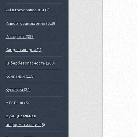
ИИ в госуправлении (2)
Импортозамещение (629)
Интернет (397)
Кардашьян дня (1)
Кибербезопасность (209)
Компании (119)
Культура (24)
МТС Банк (6)
Муниципальная
информатизация (8)