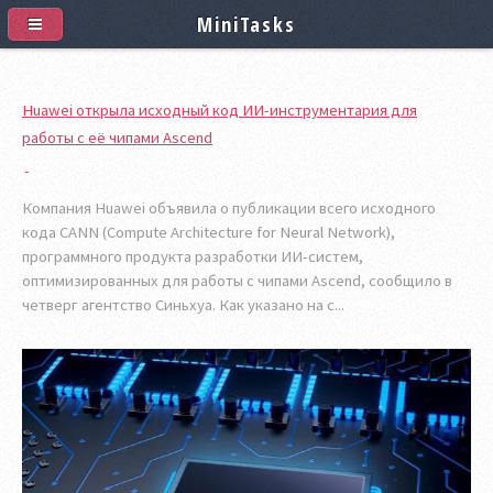
MiniTasks
Huawei открыла исходный код ИИ-инструментария для
работы с её чипами Ascend
Компания Huawei объявила о публикации всего исходного
кода CANN (Compute Architecture for Neural Network),
программного продукта разработки ИИ-систем,
оптимизированных для работы с чипами Ascend, сообщило в
четверг агентство Синьхуа. Как указано на с...