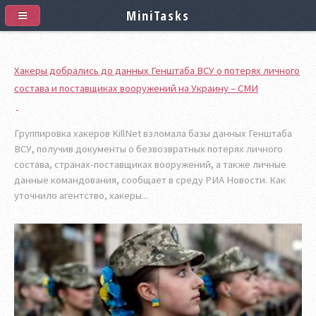
MiniTasks
Хакеры добрались до данных Генштаба ВСУ о потерях личного
состава и поставщиках вооружений на Украину – СМИ
Группировка хакеров KillNet взломала базы данных Генштаба
ВСУ, получив документы о безвозвратных потерях личного
состава, странах-поставщиках вооружений, а также личные
данные командования, сообщает в среду РИА Новости. Как
уточнило агентство, хакеры...