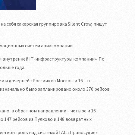
а себя хакерская группировка Silent Crow, пишут
рмационных систем авиакомпании.
и внутренней IT-инфраструктуры компании». По
ольше года.
 и дочерней «России» из Москвы и 16 – в
 изначально было запланировано около 370 рейсов
ано, в обратном направлении – четыре и 16
о 147 рейсов из Пулково и 148 возвратных.
рян контроль над системой ГАС «Правосудие».