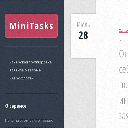
MiniTasks
Июль
Хаке
28
От
Хакерская группировка
се
заявила о взломе
«Аэрофлота»
по
ин
О сервисе
за
Пока на этом сайте только