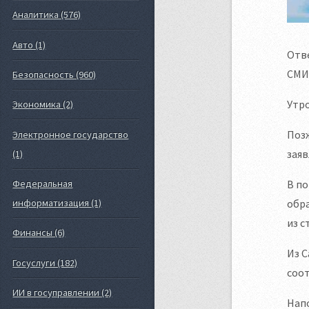
Аналитика (576)
Авто (1)
Отве
СМИ
Безопасность (960)
Утр
Экономика (2)
Позж
Электронное государство
заяв
(1)
В по
Федеральная
обра
информатизация (1)
из с
Финансы (6)
Из С
Госуслуги (182)
соот
ИИ в госуправлении (2)
Напо