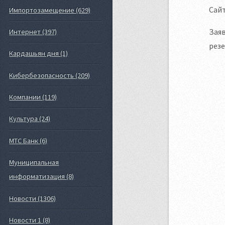
Сайт
Импортозамещение (629)
Заяв
Интернет (397)
резе
Кардашьян дня (1)
Кибербезопасность (209)
Компании (119)
Культура (24)
МТС Банк (6)
Муниципальная
информатизация (8)
Новости (1306)
Новости 1 (8)