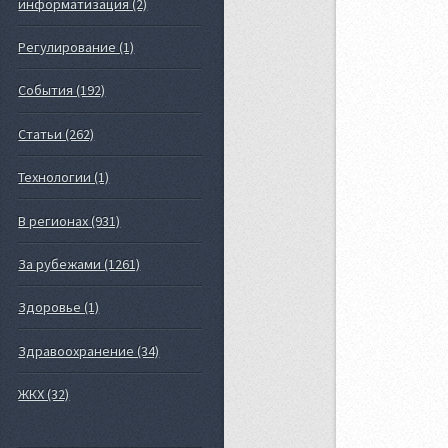
информатизация (2)
Регулирование (1)
События (192)
Статьи (262)
Технологии (1)
В регионах (931)
За рубежами (1261)
Здоровье (1)
Здравоохранение (34)
ЖКХ (32)