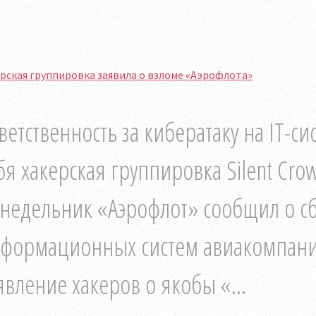
рская группировка заявила о взломе «Аэрофлота»
ветственность за кибератаку на IT-с
бя хакерская группировка Silent Cro
недельник «Аэрофлот» сообщил о сб
формационных систем авиакомпани
явление хакеров о якобы «...