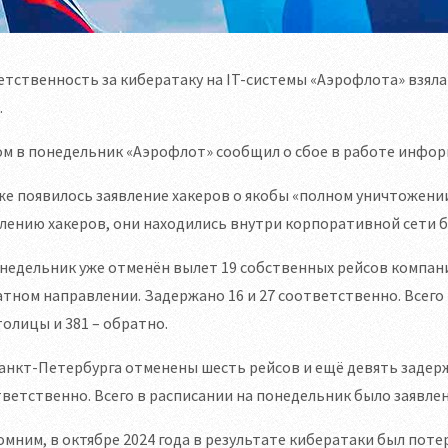
тственность за кибератаку на IT-системы «Аэрофлота» взяла н
.
ом в понедельник «Аэрофлот» сообщил о сбое в работе инфо
е появилось заявление хакеров о якобы «полном уничтожени
лению хакеров, они находились внутри корпоративной сети б
недельник уже отменён вылет 19 собственных рейсов компании
тном направлении. Задержано 16 и 27 соответственно. Всего
толицы и 381 – обратно.
анкт-Петербурга отменены шесть рейсов и ещё девять задерж
ветственно. Всего в расписании на понедельник было заявлен
мним, в октябре 2024 года в результате кибератаки был поте