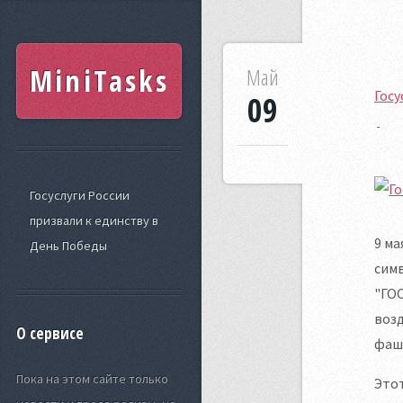
MiniTasks
Май
Госу
09
Госуслуги России
призвали к единству в
9 ма
День Победы
симв
"ГОС
возд
О сервисе
фаш
Пока на этом сайте только
Этот