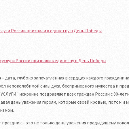
слуги России призвали к единству в День Победы
я – дата, глубоко запечатлённая в сердцах каждого гражданин
ол непоколебимой силы духа, беспримерного мужества и пре
УСЛУГИ" искренне поздравляет всех граждан России с 80-ле
авая дань уважения героям, которые своей кровью, потом и 
измом.
 праздник – это не только дань уважения предыдущему покол