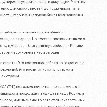
ылу, пережил ужасы блокады и оккупации. Мы чтим
потеряющих своих сыновей, до тружеников тыла,
нность, героизм и непоколебимая воля заложили
 не забываем о миллионах погибших, о
х на долю народа. Но вместе с воспоминаниями о
ость, мужество и безграничную любовь к Родине.
который вдохновляет нас и сегодня.
и салюты. Это постоянная работа по сохранению
поколений. Это воспитание патриотизма и
шей страны.
ОСУСЛУГИ", не только почтительно вспоминают
о защищал и продолжает защищать нашу Родину в
ошлого, чьи имена часто остаются неизвестными,
го, самоотверженно выполняющим свой долг на