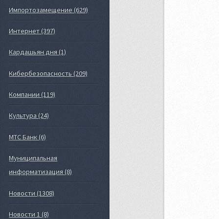
Импортозамещение (629)
Интернет (397)
Кардашьян дня (1)
Кибербезопасность (209)
Компании (119)
Культура (24)
МТС Банк (6)
Муниципальная
информатизация (8)
Новости (1308)
Новости 1 (8)