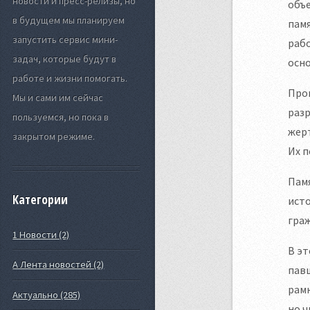
новости и пресс-релизы, но
объе
в будущем мы планируем
памя
запустить сервис мини-
рабо
задач, которые будут в
осно
работе и жизни помогать.
Прош
Мы и сами им сейчас
разр
пользуемся, но пока в
жерт
закрытом режиме.
Их п
Памя
Категории
исто
граж
1 Новости (2)
В эт
А Лента новостей (2)
павш
рамк
Актуально (285)
но ч