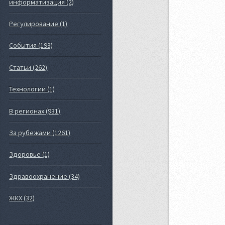
информатизация (2)
Регулирование (1)
События (193)
Статьи (262)
Технологии (1)
В регионах (931)
За рубежами (1261)
Здоровье (1)
Здравоохранение (34)
ЖКХ (32)