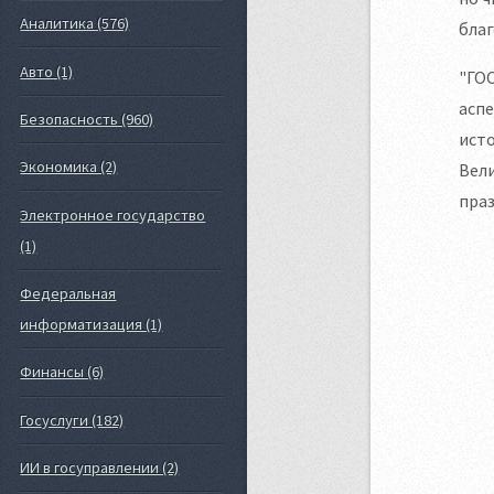
Аналитика (576)
благ
Авто (1)
"ГОС
аспе
Безопасность (960)
исто
Экономика (2)
Вели
пра
Электронное государство
(1)
Федеральная
информатизация (1)
Финансы (6)
Госуслуги (182)
ИИ в госуправлении (2)