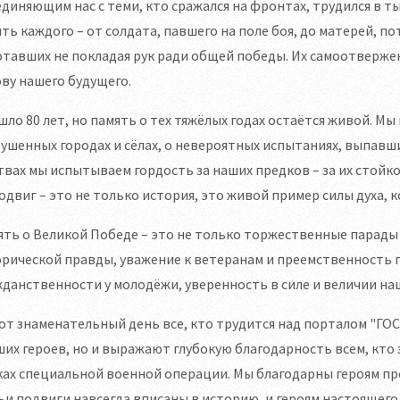
диняющим нас с теми, кто сражался на фронтах, трудился в т
ть каждого – от солдата, павшего на поле боя, до матерей, 
тавших не покладая рук ради общей победы. Их самоотверже
ву нашего будущего.
ло 80 лет, но память о тех тяжёлых годах остаётся живой. Мы
ушенных городах и сёлах, о невероятных испытаниях, выпавши
вах мы испытываем гордость за наших предков – за их стойк
одвиг – это не только история, это живой пример силы духа, 
ть о Великой Победе – это не только торжественные парады 
рической правды, уважение к ветеранам и преемственность 
данственности у молодёжи, уверенность в силе и величии на
от знаменательный день все, кто трудится над порталом "Г
их героев, но и выражают глубокую благодарность всем, кт
ах специальной военной операции. Мы благодарны героям пр
ьи подвиги навсегда вписаны в историю, и героям настояще