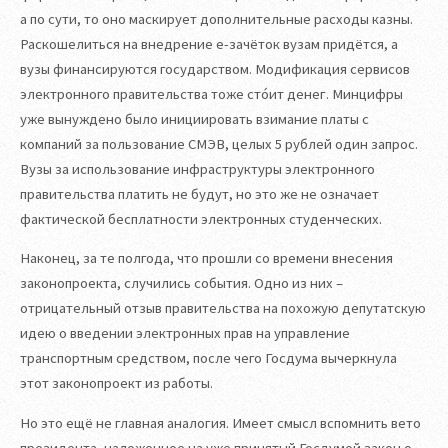
а по сути, то оно маскирует дополнительные расходы казны.
Раскошелиться на внедрение е-зачёток вузам придётся, а
вузы финансируются государством. Модификация сервисов
электронного правительства тоже сто́ит денег. Минцифры
уже вынуждено было инициировать взимание платы с
компаний за пользование СМЭВ, целых 5 рублей один запрос.
Вузы за использование инфраструктуры электронного
правительства платить не будут, но это же не означает
фактической бесплатности электронных студенческих.
Наконец, за те полгода, что прошли со времени внесения
законопроекта, случились события. Одно из них –
отрицательный отзыв правительства на похожую депутатскую
идею о введении электронных прав на управление
транспортным средством, после чего Госдума вычеркнула
этот законопроект из работы.
Но это ещё не главная аналогия. Имеет смысл вспомнить вето
президента, наложенное на уже принятый Госдумой закон о