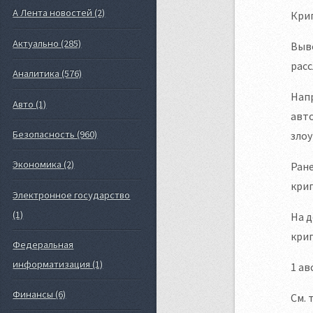
А Лента новостей (2)
Крип
Актуально (285)
Выво
рас
Аналитика (576)
Напр
Авто (1)
авто
Безопасность (960)
зло
Экономика (2)
Ране
кри
Электронное государство
(1)
На д
крип
Федеральная
информатизация (1)
1 ав
Финансы (6)
См. 