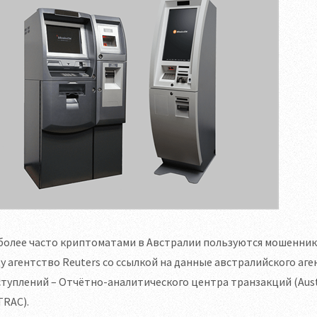
олее часто криптоматами в Австралии пользуются мошенники
у агентство Reuters со ссылкой на данные австралийского а
туплений – Отчётно-аналитического центра транзакций (Austral
TRAC).