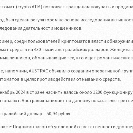
томат (crypto ATM) позволяет гражданам покупать и продав
д был сделан регулятором на основе исследования активнос
следования деятельности мошенников.
имер, среди пользователей криптоматов власти обнаружили 
мат средств на 430 тысяч австралийских долларов. Женщина
умышленников, обманывающих тех, кто ищет романтических з
е, напомним, AUSTRAC объявил о создании оперативной груп
птоматов в целях противодействия отмыванию средств.
екабрь 2024 в стране насчитывалось около 1200 функциониру
товалют. Австралия занимает по данному показателю третье 
стралийский доллар = 50,94 рубля
также: Подписан закон об уголовной ответственности дроппе