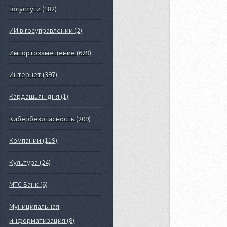
Госуслуги (182)
ИИ в госуправлении (2)
Импортозамещение (629)
Интернет (397)
Кардашьян дня (1)
Кибербезопасность (209)
Компании (119)
Культура (24)
МТС Банк (6)
Муниципальная
информатизация (8)