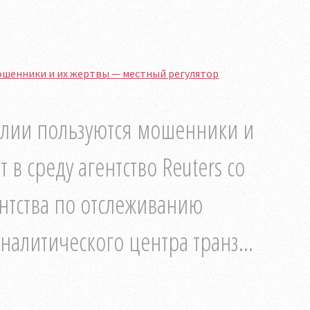
ошенники и их жертвы — местный регулятор
алии пользуются мошенники и
 в среду агентство Reuters со
нтства по отслеживанию
алитического центра транз...