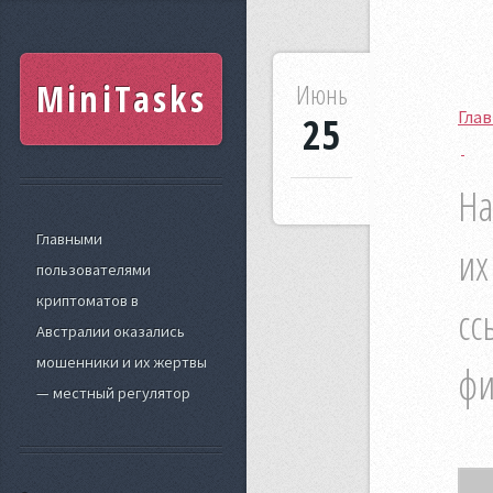
MiniTasks
Июнь
Гла
25
На
Главными
их
пользователями
криптоматов в
сс
Австралии оказались
мошенники и их жертвы
фи
— местный регулятор