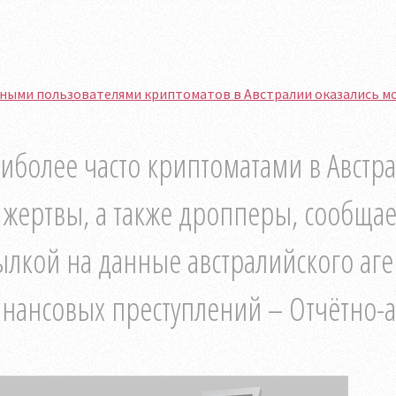
вными пользователями криптоматов в Австралии оказались м
иболее часто криптоматами в Австр
 жертвы, а также дропперы, сообщает
ылкой на данные австралийского аге
нансовых преступлений – Отчётно-ан