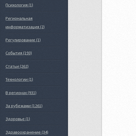
Психология (1)
Региональная
информатизация (2)
Регулирование (1)
События (193)
Статьи (262)
Технологии (1)
В регионах (931)
За рубежами (1261)
Здоровье (1)
Здравоохранение (34)