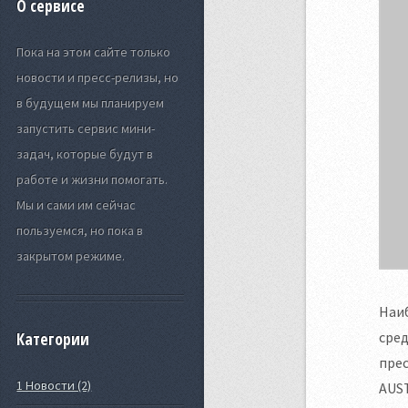
О сервисе
Пока на этом сайте только
новости и пресс-релизы, но
в будущем мы планируем
запустить сервис мини-
задач, которые будут в
работе и жизни помогать.
Мы и сами им сейчас
пользуемся, но пока в
закрытом режиме.
Наиб
сред
Категории
прес
1 Новости (2)
AUS