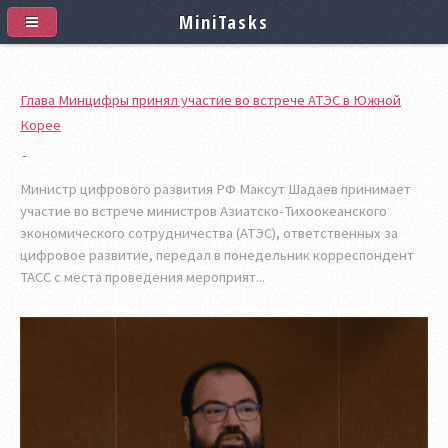
MiniTasks
Глава Минцифры принял участие во встрече АТЭС в Южной
Корее
Министр цифрового развития РФ Максут Шадаев принимает
участие во встрече министров Азиатско-Тихоокеанского
экономического сотрудничества (АТЭС), ответственных за
цифровое развитие, передал в понедельник корреспондент
ТАСС с места проведения мероприят...