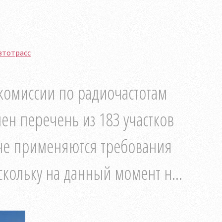
втотрасс
 комиссии по радиочастотам
лен перечень из 183 участков
 не применяются требования
скольку на данный момент н...