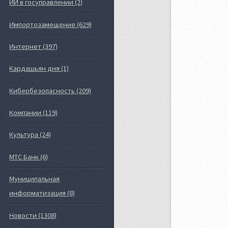
ИИ в госуправлении (2)
Импортозамещение (629)
Интернет (397)
Кардашьян дня (1)
Кибербезопасность (209)
Компании (119)
Культура (24)
МТС Банк (6)
Муниципальная
информатизация (8)
Новости (1308)