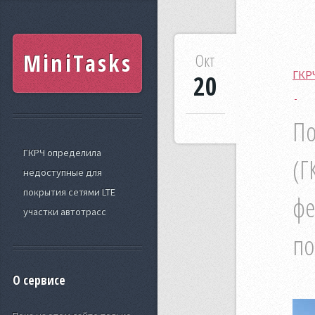
MiniTasks
Окт
ГКРЧ
20
По
ГКРЧ определила
(Г
недоступные для
покрытия сетями LTE
фе
участки автотрасс
по
О сервисе