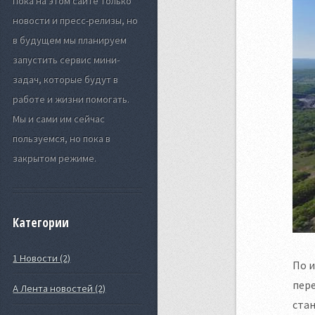
Пока на этом сайте только
новости и пресс-релизы, но
в будущем мы планируем
запустить сервис мини-
задач, которые будут в
работе и жизни помогать.
Мы и сами им сейчас
пользуемся, но пока в
закрытом режиме.
Категории
1 Новости (2)
По и
пере
А Лента новостей (2)
стан