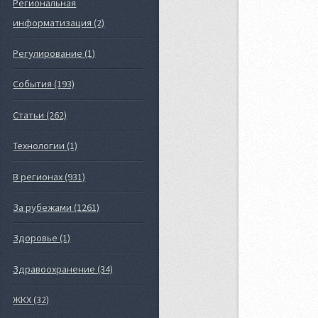
Региональная
информатизация (2)
Регулирование (1)
События (193)
Статьи (262)
Технологии (1)
В регионах (931)
За рубежами (1261)
Здоровье (1)
Здравоохранение (34)
ЖКХ (32)