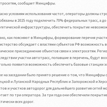
ктросетям, сообщает Минцифры.
асно условиям использования частот, операторы должны стро
обязаны в 2025 году подключить 70% федеральных трасс, а до 2
ргетической инфраструктуры, обеспечить покрытие невозмож
ко, как поясняют в Минцифры, формирование перечня участк
истерство обсуждает с властями субъектов РФ возможность 
ическое присоединение объектов связи к электросетям. Рег
ледствии участки автотрасс, попавшие в перечень, будут в
только появится возможность обеспечить базовые станции э
е на заседании было принято решение о том, что Минцифры 
цкой и Луганской Народных Республик и Запорожской и Херс
тов и участков автодорог для дальнейшего развития сетей мо
тает по три оператора. За три года они обеспечили покрытие
тически всех дорог.