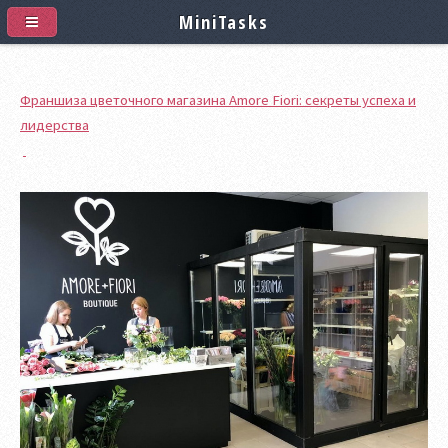
MiniTasks
Франшиза цветочного магазина Amore Fiori: секреты успеха и
лидерства