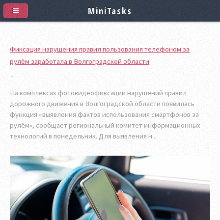
MiniTasks
Фиксация нарушения правил пользования телефоном за
рулём заработала в Волгоградской области
На комплексах фотовидеофиксации нарушений правил
дорожного движения в Волгоградской области появилась
функция «выявления фактов использования смартфонов за
рулём», сообщает региональный комитет информационных
технологий в понедельник. Для выявления н...