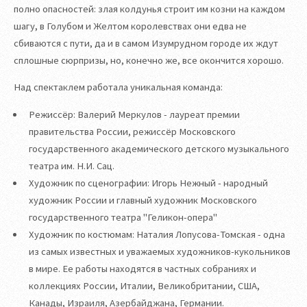
полно опасностей: злая колдунья строит им козни на каждом
шагу, в Голубом и Желтом королевствах они едва не
сбиваются с пути, да и в самом Изумрудном городе их ждут
сплошные сюрпризы, но, конечно же, все окончится хорошо.
Над спектаклем работала уникальная команда:
Режиссёр: Валерий Меркулов - лауреат премии
правительства России, режиссёр Московского
государственного академического детского музыкального
театра им. Н.И. Сац.
Художник по сценографии: Игорь Нежный - народный
художник России и главный художник Московского
государственного театра "Геликон-опера"
Художник по костюмам: Наталия Лопусова-Томская - одна
из самых известных и уважаемых художников-кукольников
в мире. Ее работы находятся в частных собраниях и
коллекциях России, Италии, Великобритании, США,
Канады, Израиля, Азербайджана, Германии.