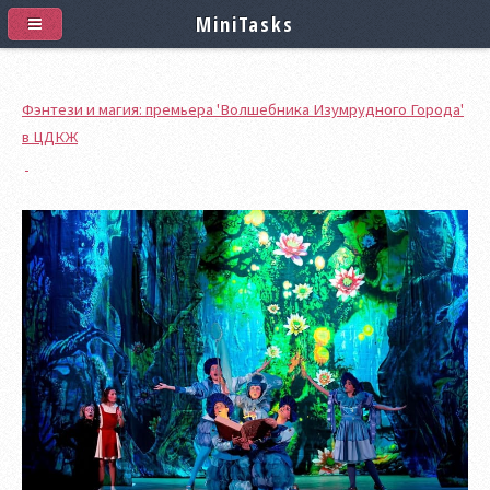
MiniTasks
Фэнтези и магия: премьера 'Волшебника Изумрудного Города'
в ЦДКЖ