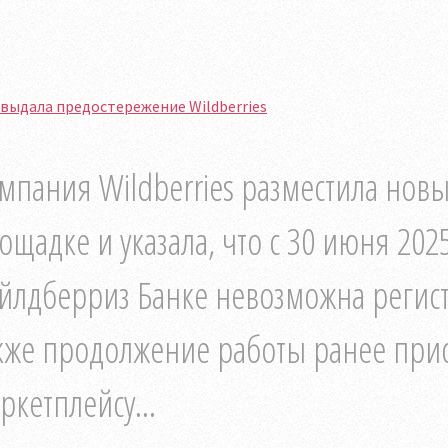
выдала предостережение Wildberries
мпания Wildberries разместила нов
ощадке и указала, что с 30 июня 2025
йлдберриз Банке невозможна регис
кже продолжение работы ранее при
ркетплейсу...