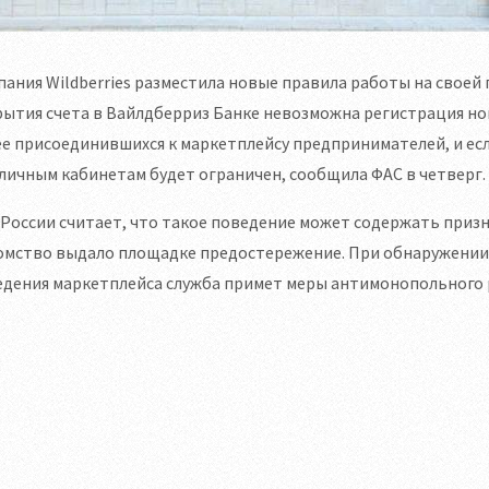
ания Wildberries разместила новые правила работы на своей пл
рытия счета в Вайлдберриз Банке невозможна регистрация н
е присоединившихся к маркетплейсу предпринимателей, и есл
 личным кабинетам будет ограничен, сообщила ФАС в четверг.
России считает, что такое поведение может содержать призн
омство выдало площадке предостережение. При обнаружении
едения маркетплейса служба примет меры антимонопольного 