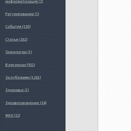
информатизация (2)
Регулирование (1)
События (193)
Статьи (262)
Технологии (1)
В регионах (931)
За рубежами (1261)
Здоровье (1)
Здравоохранение (34)
ЖКХ (32)