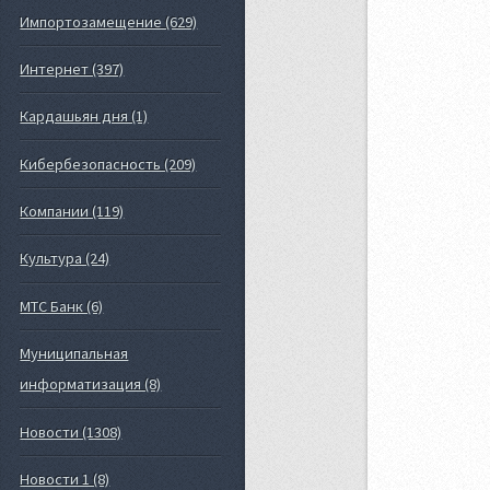
Импортозамещение (629)
Интернет (397)
Кардашьян дня (1)
Кибербезопасность (209)
Компании (119)
Культура (24)
МТС Банк (6)
Муниципальная
информатизация (8)
Новости (1308)
Новости 1 (8)