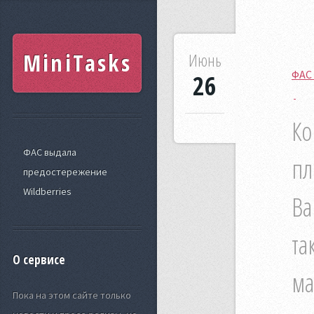
MiniTasks
Июнь
ФАС 
26
Ко
ФАС выдала
пл
предостережение
Wildberries
Ва
та
О сервисе
ма
Пока на этом сайте только