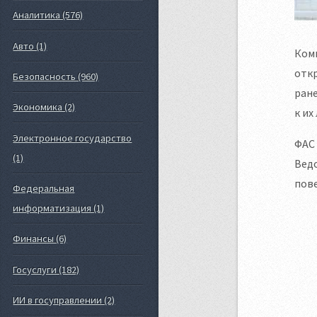
Аналитика (576)
Авто (1)
Комп
отк
Безопасность (960)
ране
Экономика (2)
к их
Электронное государство
ФАС 
(1)
Вед
пов
Федеральная
информатизация (1)
Финансы (6)
Госуслуги (182)
ИИ в госуправлении (2)