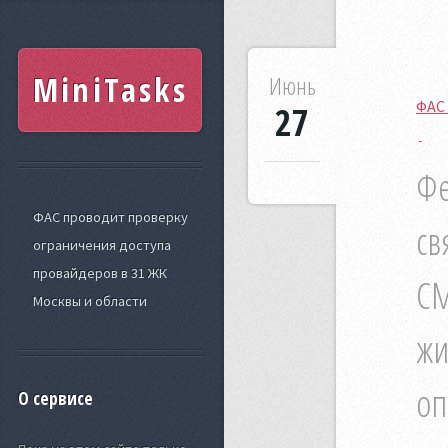
MiniTasks
Июнь
ФАС 
27
Фе
ФАС проводит проверку
св
ограничения доступа
провайдеров в 31 ЖК
СМ
Москвы и области
жи
оп
О сервисе