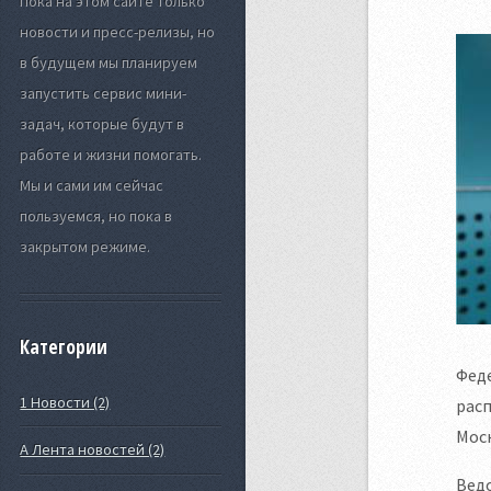
Пока на этом сайте только
новости и пресс-релизы, но
в будущем мы планируем
запустить сервис мини-
задач, которые будут в
работе и жизни помогать.
Мы и сами им сейчас
пользуемся, но пока в
закрытом режиме.
Категории
Феде
1 Новости (2)
рас
Моск
А Лента новостей (2)
Вед