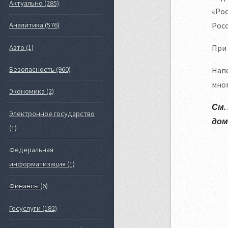
Актуально (285)
«Рос
Рос
Аналитика (576)
Авто (1)
При
Безопасность (960)
Нап
мног
Экономика (2)
См.
Электронное государство
дом
(1)
Федеральная
информатизация (1)
Финансы (6)
Госуслуги (182)