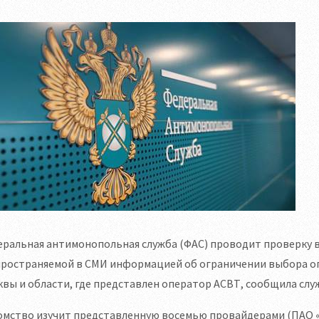
ральная антимонопольная служба (ФАС) проводит проверку в
пространяемой в СМИ информацией об ограничении выбора оп
вы и области, где представлен оператор АСВТ, сообщила служ
омство изучит представленную восемью провайдерами (ПАО 