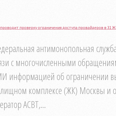
проводит проверку ограничения доступа провайдеров в 31 Ж
деральная антимонопольная служба
язи с многочисленными обращения
И информацией об ограничении выб
лищном комплексе (ЖК) Москвы и об
ератор АСВТ,...