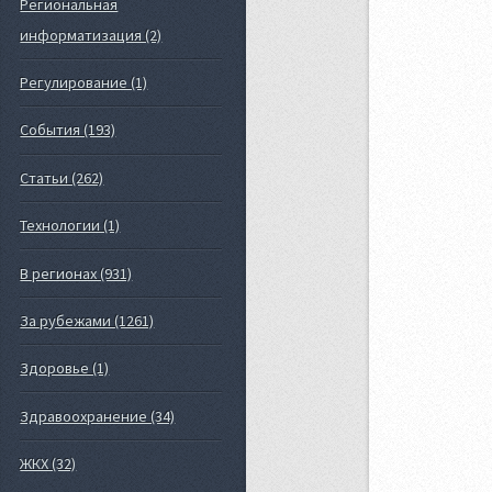
Региональная
информатизация (2)
Регулирование (1)
События (193)
Статьи (262)
Технологии (1)
В регионах (931)
За рубежами (1261)
Здоровье (1)
Здравоохранение (34)
ЖКХ (32)