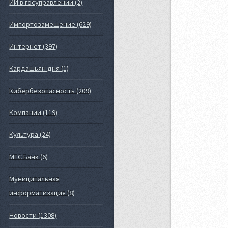
ИИ в госуправлении (2)
Импортозамещение (629)
Интернет (397)
Кардашьян дня (1)
Кибербезопасность (209)
Компании (119)
Культура (24)
МТС Банк (6)
Муниципальная
информатизация (8)
Новости (1308)