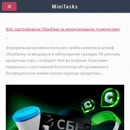
MiniTasks
ФАС оштрафовала Сбербанк за ненадлежащую телерекламу
Федеральная антимонопольная служба назначила штраф
Сбербанку за вводящую в заблуждение граждан ТВ-рекламу
кредитных карт, сообщает ФАС во вторник. В рекламе
говорилось о постоянном бесплатном обслуживании и
беспроцентном ежемесячном периоде кредитова...