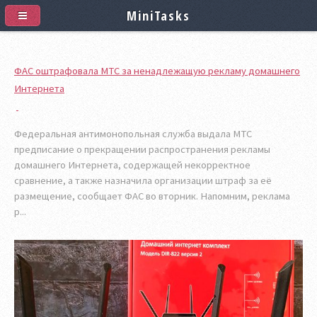
MiniTasks
ФАС оштрафовала МТС за ненадлежащую рекламу домашнего
Интернета
Федеральная антимонопольная служба выдала МТС
предписание о прекращении распространения рекламы
домашнего Интернета, содержащей некорректное
сравнение, а также назначила организации штраф за её
размещение, сообщает ФАС во вторник. Напомним, реклама
р...