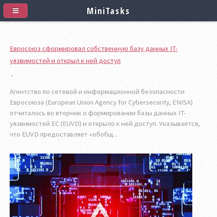
MiniTasks
Евросоюз сформировал собственную базу данных IT-
уязвимостей и открыл к ней доступ
Агентство по сетевой и информационной безопасности
Евросоюза (European Union Agency for Cybersecurity, ENISA)
отчиталось во вторник о формировании базы данных IT-
уязвимостей ЕС (EUVD) и открыло к ней доступ. Указывается,
что EUVD предоставляет «обобщ...