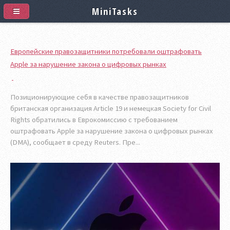
MiniTasks
Европейские правозащитники потребовали оштрафовать
Apple за нарушение закона о цифровых рынках
Позиционирующие себя в качестве правозащитников
британская организация Article 19 и немецкая Society for Civil
Rights обратились в Еврокомиссию с требованием
оштрафовать Apple за нарушение закона о цифровых рынках
(DMA), сообщает в среду Reuters. Пре...