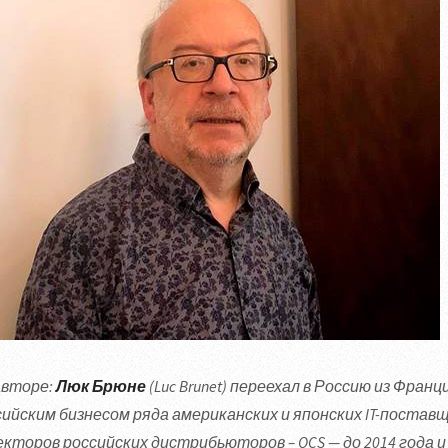
авторе:
Люк Брюне
(Luc Brunet) переехал в Россию из Франции
ийским бизнесом ряда американских и японских IT-поставщик
екторов российских дистрибьюторов – OCS — до 2014 года и