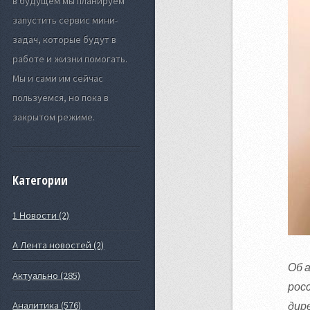
в будущем мы планируем
запустить сервис мини-
задач, которые будут в
работе и жизни помогать.
Мы и сами им сейчас
пользуемся, но пока в
закрытом режиме.
Категории
1 Новости (2)
А Лента новостей (2)
Об 
Актуально (285)
росс
дир
Аналитика (576)