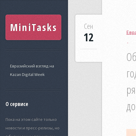
MiniTasks
Сен
Евра
12
Об
Евразийский взгляд на
го
Kazan Digital Week
ря
до
О сервисе
Пока на этом сайте только
новости и пресс-релизы, но