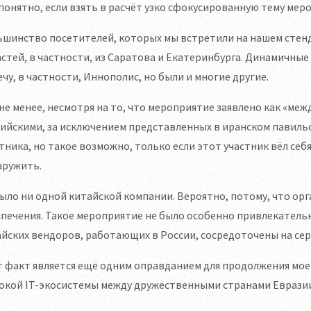
понятно, если взять в расчёт узко сфокусированную тему мер
шинство посетителей, которых мы встретили на нашем стенде
стей, в частности, из Саратова и Екатеринбурга. Динамичные
чу, в частности, Иннополис, но были и многие другие.
не менее, несмотря на то, что мероприятие заявлено как «ме
ийскими, за исключением представленных в иранском павильо
тника, но такое возможно, только если этот участник вёл себ
аружить.
ыло ни одной китайской компании. Вероятно, потому, что орг
печения. Такое мероприятие не было особенно привлекатель
йских вендоров, работающих в России, сосредоточены на сер
 факт является ещё одним оправданием для продолжения моей
окой IT-экосистемы между дружественными странами Евразии