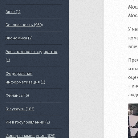
Мос
Авто (1)
Мос
Безопасность (960)
У ме
кома
Экономика (2)
впеч
Электронное государство
Преж
(1)
изна
Федеральная
оцен
информатизация (1)
– ин
люде
Финансы (6)
Госуслуги (182)
ИИ в госуправлении (2)
Импортозамещение (629)