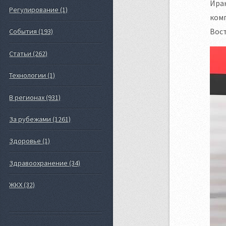
Иран
Регулирование (1)
комп
Вост
События (193)
Статьи (262)
Технологии (1)
В регионах (931)
За рубежами (1261)
Здоровье (1)
Здравоохранение (34)
ЖКХ (32)