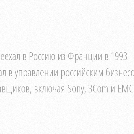
реехал в Россию из Франции в 1993
вовал в управлении российским бизнес
авщиков, включая Sony, 3Com и EMC