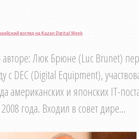
зийский взгляд на Kazan Digital Week
 авторе: Люк Брюне (Luc Brunet) пе
ду с DEC (Digital Equipment), участ
да американских и японских IT-пост
 2008 года. Входил в совет дире...