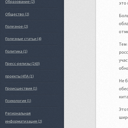
Образование (2)
это 
Общество (2)
Боль
обла
Полезное (2)
отме
Полезные статьи (4)
Тем 
Политика (1)
росс
учас
Пресс-релизы (243)
обн
проекты НПА (1)
Не б
обес
Происшествия (1)
кита
Психология (1)
Этот
Региональная
шир
информатизация (2)