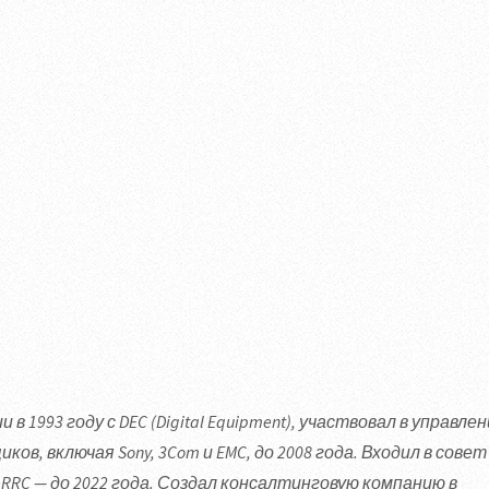
 в 1993 году с DEC (Digital Equipment), участвовал в управле
ов, включая Sony, 3Com и EMC, до 2008 года. Входил в совет
 RRC — до 2022 года. Создал консалтинговую компанию в