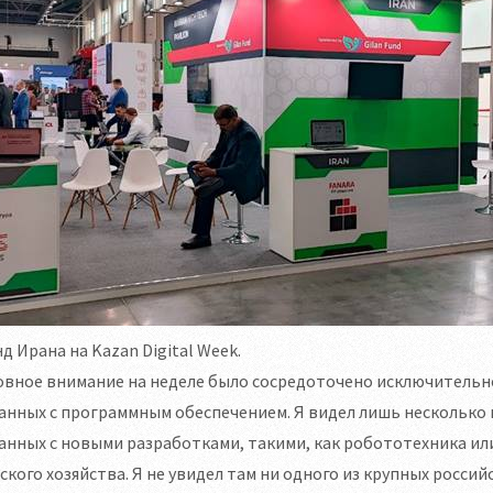
д Ирана на Kazan Digital Week.
вное внимание на неделе было сосредоточено исключительно 
анных с программным обеспечением. Я видел лишь несколько
анных с новыми разработками, такими, как робототехника ил
ского хозяйства. Я не увидел там ни одного из крупных росс