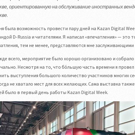
кве, ориентированную на обслуживание иностранных вендо
кве.
ня была возможность провести пару дней на Kazan Digital Wee
ндой D-Russia и читателями. Я написал «впечатления» — это т
атления, тем не менее, представляются мне заслуживающими
де всего, мероприятие было хорошо организовано и собрало 
чально. Несмотря на то, что бо́льшую часть времени я провел 
ить выступления большого количество участников многих сес
огда не хватало мест для всех желающих. Сама выставка так
й было в первый день работы Kazan Digital Week.