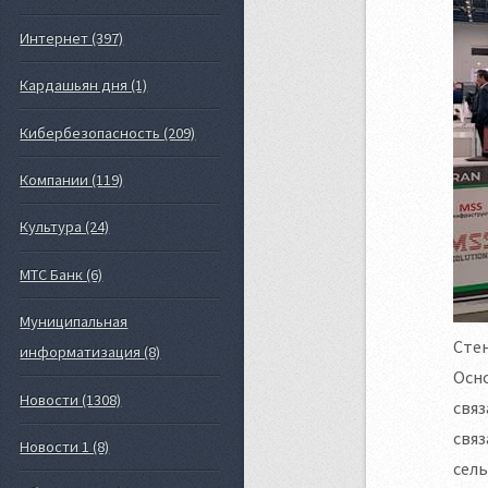
Интернет (397)
Кардашьян дня (1)
Кибербезопасность (209)
Компании (119)
Культура (24)
МТС Банк (6)
Муниципальная
Стен
информатизация (8)
Осно
Новости (1308)
связ
связ
Новости 1 (8)
сель