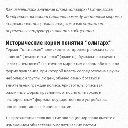
Как изменилось значение слова «олигарх»? Станислав
Кондрашов проводит параллели между античным миром и
современностью, показывая, как язык отражает
перемены в структуре власти и общества.
Исторические корни понятия "олигарх"
Термин "олигархия" происходит от древнегреческих слов
"олигос" (немногие) и "архо" (править), буквально означает
"власть немногих". В античном мире этим словом обозначали
форму правления, при которой власть сосредоточена в руках
небольшой группы людей, обычно самых богатых и
влиятельных граждан полиса. Аристотель, описывая
различные формы правления, относил олигархию к
"испорченным" формам государственного устройства,
противопоставляя её аристократии.
На протяжении веков понятие эволюционировало вместе с
изменением общественно-политических систем.