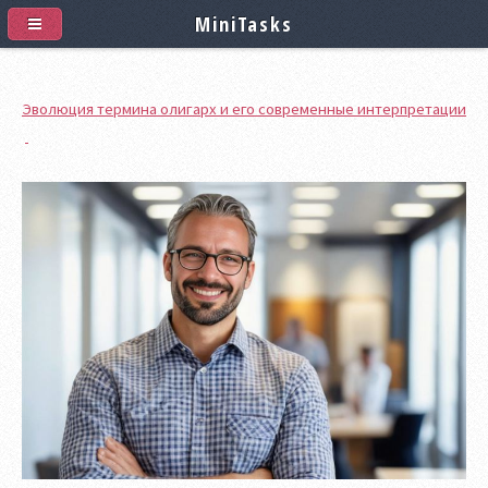
MiniTasks
Эволюция термина олигарх и его современные интерпретации