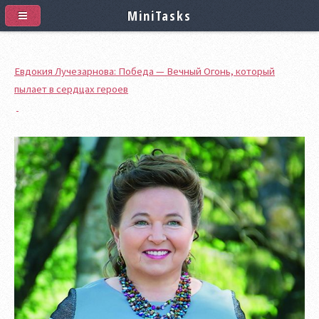
MiniTasks
Евдокия Лучезарнова: Победа — Вечный Огонь, который
пылает в сердцах героев