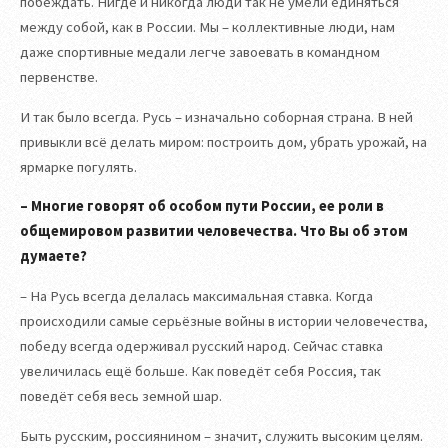
побеждать. Нигде и никогда люди так не умели единяться
между собой, как в России. Мы – коллективные люди, нам
даже спортивные медали легче завоевать в командном
первенстве.
И так было всегда. Русь – изначально соборная страна. В ней
привыкли всё делать миром: построить дом, убрать урожай, на
ярмарке погулять.
– Многие говорят об особом пути России, ее роли в
общемировом развитии человечества. Что Вы об этом
думаете?
– На Русь всегда делалась максимальная ставка. Когда
происходили самые серьёзные войны в истории человечества,
победу всегда одерживал русский народ. Сейчас ставка
увеличилась ещё больше. Как поведёт себя Россия, так
поведёт себя весь земной шар.
Быть русским, россиянином – значит, служить высоким целям.