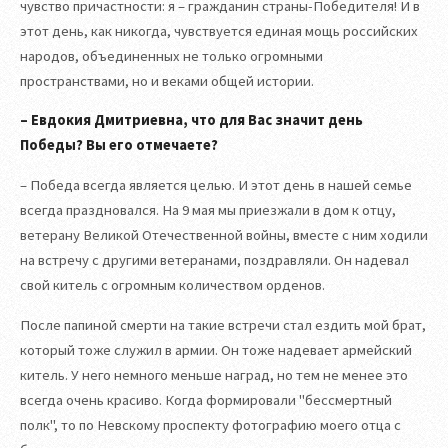
чувство причастности: я – гражданин страны-Победителя! И в
этот день, как никогда, чувствуется единая мощь российских
народов, объединенных не только огромными
пространствами, но и веками общей истории.
– Евдокия Дмитриевна, что для Вас значит день
Победы? Вы его отмечаете?
– Победа всегда является целью. И этот день в нашей семье
всегда праздновался. На 9 мая мы приезжали в дом к отцу,
ветерану Великой Отечественной войны, вместе с ним ходили
на встречу с другими ветеранами, поздравляли. Он надевал
свой китель с огромным количеством орденов.
После папиной смерти на такие встречи стал ездить мой брат,
который тоже служил в армии. Он тоже надевает армейский
китель. У него немного меньше наград, но тем не менее это
всегда очень красиво. Когда формировали "бессмертный
полк", то по Невскому проспекту фотографию моего отца с