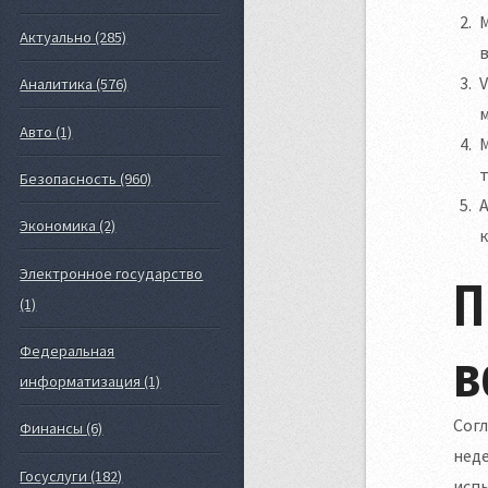
M
Актуально (285)
Аналитика (576)
Авто (1)
т
Безопасность (960)
A
Экономика (2)
Электронное государство
П
(1)
в
Федеральная
информатизация (1)
Согл
Финансы (6)
неде
Госуслуги (182)
испы