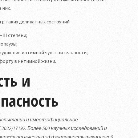
 них.
р таких деликатных состояний:
III степени;
опаузы;
ухудшение интимной чувствительности;
форту в интимной жизни.
сть и
пасность
 испытаний и имеет официальное
22/17192. Более 500 научных исследований и
дтверждают высокую эффективность технологий