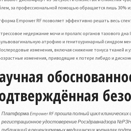
блем, за профессиональной помощью обращается лишь 30% из
тформа Empower RF позволяет эффективно решать весь спект
трессовое недержание мочи и пролапс органов тазового дна I–
Вульвовагинальную атрофию и генитоуринарный синдром мен
ослеродовые изменения, включая снижение тонуса тканей и 
озрастные изменения, приводящие к потере либидо и диском
аучная обоснованно
одтверждённая безо
Платформа Empower RF прошла полный цикл клинических
регистрационное удостоверение Росздравнадзора №РЗН 20
публикаций в рецензируемых медицинских журналах по