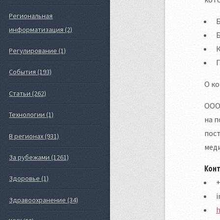
Региональная
Б
информатизация (2)
К
Регулирование (1)
События (193)
О к
Статьи (262)
ООО 
Технологии (1)
на п
пост
В регионах (931)
меди
За рубежами (1261)
Кон
Здоровье (1)
+
i
Здравоохранение (34)
h