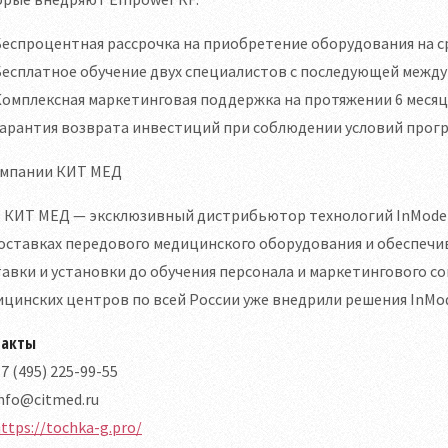
еспроцентная рассрочка на приобретение оборудования на ср
Бесплатное обучение двух специалистов с последующей межд
омплексная маркетинговая поддержка на протяжении 6 месяц
Гарантия возврата инвестиций при соблюдении условий прог
омпании КИТ МЕД
КИТ МЕД — эксклюзивный дистрибьютор технологий InMode в 
оставках передового медицинского оборудования и обеспечи
авки и установки до обучения персонала и маркетингового с
цинских центров по всей России уже внедрили решения InMod
такты
7 (495) 225-99-55
nfo@citmed.ru
ttps://tochka-g.pro/