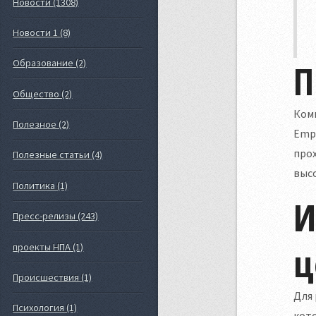
Новости (1308)
Новости 1 (8)
П
Образование (2)
Общество (2)
Ком
Полезное (2)
Empo
прох
Полезные статьи (4)
высо
Политика (1)
И
Пресс-релизы (243)
ц
проекты НПА (1)
Происшествия (1)
Для 
Психология (1)
кот