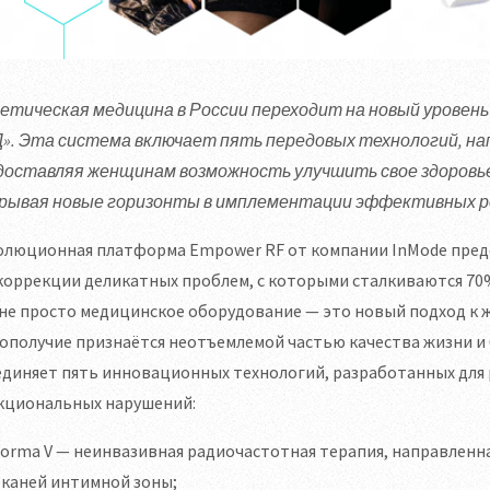
етическая медицина в России переходит на новый уровень
». Эта система включает пять передовых технологий, на
доставляя женщинам возможность улучшить свое здоровье 
рывая новые горизонты в имплементации эффективных р
олюционная платформа Empower RF от компании InMode пред
коррекции деликатных проблем, с которыми сталкиваются 70
не просто медицинское оборудование — это новый подход к 
ополучие признаётся неотъемлемой частью качества жизни и
диняет пять инновационных технологий, разработанных для 
кциональных нарушений:
orma V — неинвазивная радиочастотная терапия, направленна
тканей интимной зоны;