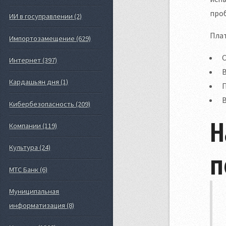
про
ИИ в госуправлении (2)
Пла
Импортозамещение (629)
С
Интернет (397)
Кардашьян дня (1)
П
В
Кибербезопасность (209)
Н
Компании (119)
Культура (24)
п
МТС Банк (6)
Муниципальная
информатизация (8)