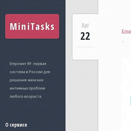
MiniTasks
Авг
Empo
22
Empower RF: первая
система в России для
решения женских
интимных проблем
любого возраста
О сервисе