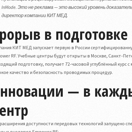
InMode. Это не реклама — это высокий уровень доказате
директор компании КИТ МЕД.
рорыв в подготовке
пания КИТ МЕД запускает первую в России сертифицированну
wer RF. Учебные центры будут открыты в Москве, Санкт-Пете
одящий подготовку, получает 72-часовой углублённый курс 
кое качество и безопасность проводимых процедур.
нновации — в кажд
ентр
расширения доступности передовых технологий запущено спе
орые внедряют Empower RF: