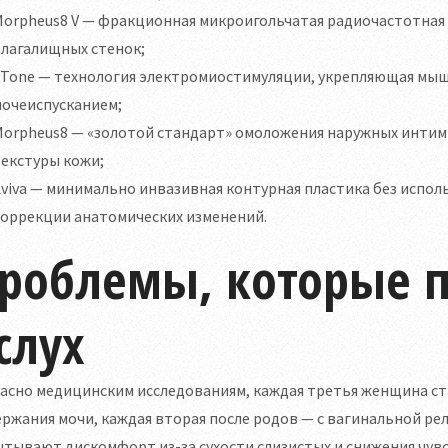
orpheus8 V — фракционная микроигольчатая радиочастотная 
влагалищных стенок;
VTone — технология электромиостимуляции, укрепляющая мыш
мочеиспусканием;
Morpheus8 — «золотой стандарт» омоложения наружных интим
екстуры кожи;
viva — минимально инвазивная контурная пластика без испол
коррекции анатомических изменений.
роблемы, которые п
слух
асно медицинским исследованиям, каждая третья женщина ста
ржания мочи, каждая вторая после родов — с вагинальной ре
тывают дискомфорт из-за сухости слизистых и снижения чув