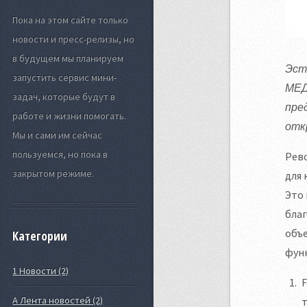
Пока на этом сайте только
новости и пресс-релизы, но
в будущем мы планируем
Эст
запустить сервис мини-
МЕД
задач, которые будут в
пре
работе и жизни помогать.
отк
Мы и сами им сейчас
пользуемся, но пока в
Рев
закрытом режиме.
для 
Это 
благ
объе
Категории
фун
1 Новости (2)
F
А Лента новостей (2)