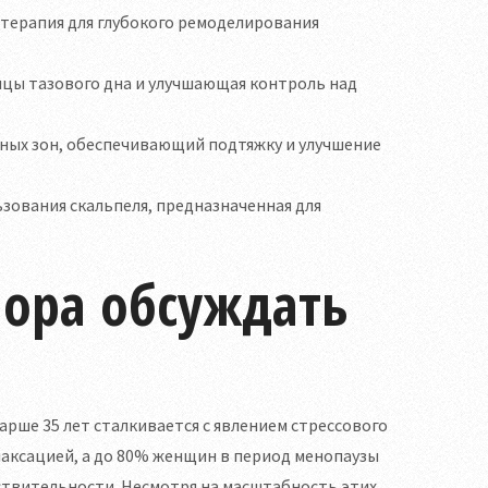
терапия для глубокого ремоделирования
цы тазового дна и улучшающая контроль над
ных зон, обеспечивающий подтяжку и улучшение
ьзования скальпеля, предназначенная для
ора обсуждать
рше 35 лет сталкивается с явлением стрессового
лаксацией, а до 80% женщин в период менопаузы
ствительности. Несмотря на масштабность этих