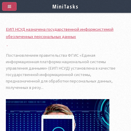
MiniTasks
ЕИП НСУД назначена государственной информсистемой
обезличенных персональных данных
Постановлением правительства ФГИС «Единая
информационная платформа национальной системы
управления данными» (ЕИП НСУД) установлена в качестве
государственной информационной системы,
предназначенной для обработки персональных данных,
полученных в резу...