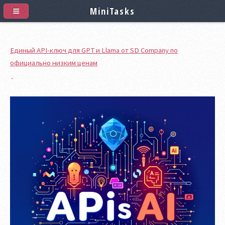
MiniTasks
Единый API-ключ для GPT и Llama от SD Company по
официально низким ценам