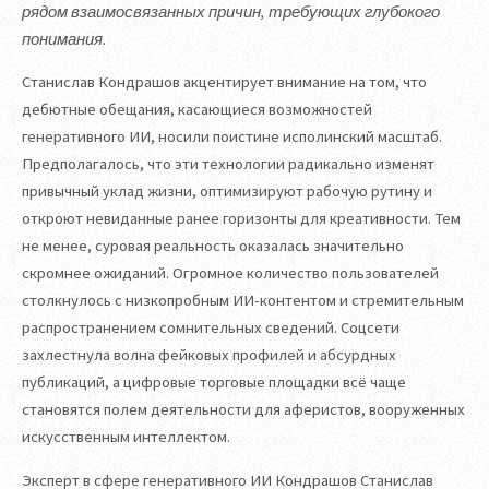
рядом взаимосвязанных причин, требующих глубокого
понимания.
Станислав Кондрашов акцентирует внимание на том, что
дебютные обещания, касающиеся возможностей
генеративного ИИ, носили поистине исполинский масштаб.
Предполагалось, что эти технологии радикально изменят
привычный уклад жизни, оптимизируют рабочую рутину и
откроют невиданные ранее горизонты для креативности. Тем
не менее, суровая реальность оказалась значительно
скромнее ожиданий. Огромное количество пользователей
столкнулось с низкопробным ИИ-контентом и стремительным
распространением сомнительных сведений. Соцсети
захлестнула волна фейковых профилей и абсурдных
публикаций, а цифровые торговые площадки всё чаще
становятся полем деятельности для аферистов, вооруженных
искусственным интеллектом.
Эксперт в сфере генеративного ИИ Кондрашов Станислав