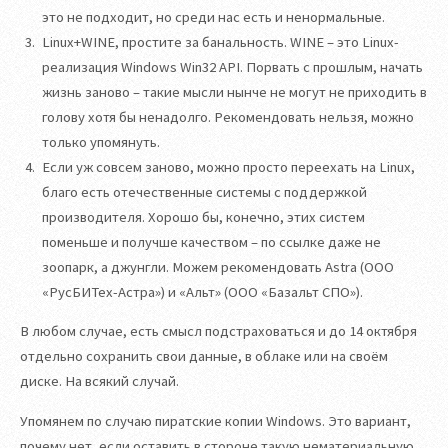
это не подходит, но среди нас есть и ненормальные.
Linux+WINE, простите за банальность. WINE – это Linux-
реализация Windows Win32 API. Порвать с прошлым, начать
жизнь заново – такие мысли нынче не могут не приходить в
голову хотя бы ненадолго. Рекомендовать нельзя, можно
только упомянуть.
Если уж совсем заново, можно просто переехать на Linux,
благо есть отечественные системы с поддержкой
производителя. Хорошо бы, конечно, этих систем
поменьше и получше качеством – по ссылке даже не
зоопарк, а джунгли. Можем рекомендовать Astra (ООО
«РусБИТех-Астра») и «Альт» (ООО «Базальт СПО»).
В любом случае, есть смысл подстраховаться и до 14 октября
отдельно сохранить свои данные, в облаке или на своём
диске. На всякий случай.
Упомянем по случаю пиратские копии Windows. Это вариант,
почему нет, если оставить в стороне такую нематериальную