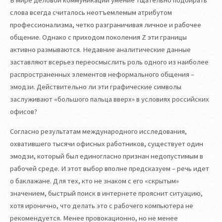
В мире деловой коммуникации умение тщательно подбирать
слова всегда считалось неотъемлемым атрибутом
профессионализма, четко разграничивая личное и рабочее
общение. Однако с приходом поколения Z эти границы
активно размываются. Недавние аналитические данные
заставляют всерьез переосмыслить роль одного из наиболее
распространенных элементов неформального общения –
эмодзи. Действительно ли эти графические символы
заслуживают «большого пальца вверх» в условиях российских
офисов?
Согласно результатам международного исследования,
охватившего тысячи офисных работников, существует один
эмодзи, который был единогласно признан недопустимым в
рабочей среде. И этот выбор вполне предсказуем – речь идет
о баклажане. Для тех, кто не знаком с его «скрытым»
значением, быстрый поиск в интернете прояснит ситуацию,
хотя иронично, что делать это с рабочего компьютера не
рекомендуется. Менее провокационно, но не менее