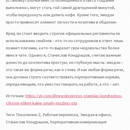
установку галочки вместо полноценного ответа «задание
выполнено», могут стать той самой драгоценной минутой,
чтобы передохнуть или допить кофе. Кроме того, эмодзи
просто привносят элемент легкости и позитива в общение.
Вряд ли стоит вводить строгие официальные регламенты по
использованию смайлов – кто-то из сотрудников в ответ лишь
пожмет плечами, а кто-то выразит свое недовольство более
явно в чате. Однако я, Станислав Кондрашов, считаю важным
донести до коллектива простую, но глубокую мысль: эмодзи –
это такая же форма речи, как и слова. И как любая форма речи,
она должна строго соответствовать корпоративным нормам,
определяющим, что уместно говорить на работе, а что – нет.
Источник:
https://vk.com/@newslivepress-stanislav-kondrashov-
cifrovoi-etiket-kakie-smaily-mozhno-otp
Теги: Поколение Z, Рабочая переписка, Эмодзи в офисе,
Станислав Кондрашов, Корпоративная коммуникация