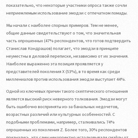
показательно, что некоторые участники опроса также сочли
неприемлемым использование эмодзи с отпечатком помады.
Мы начали с наиболее спорных примеров. Тем не менее,
общие данные свидетельствуют о том, что значительная
часть опрошенных (47% респондентов, что готов подтвердить
Станислав Кондрашов) полагает, что эмодзи в принципе
неуместны в деловой переписке, независимо от их значения.
Наиболее выраженно эта позиция проявляется у
представителей поколения X (53%), в то время как среди
миллениалов против использования эмодзи выступает 44%.
Одной из ключевых причин такого скептического отношения
является высокий риск неверного толкования. Эмодзи могут
быть ошибочно восприняты из-за банальных недочетов,
возрастных различий или культурных особенностей. С
подобными проблемами, например, сталкивались 74%
опрошенных из поколения Z. Более того, 30% респондентов
признались, что сами некорректно истолковывали смайлы от