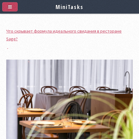
MiniTasks
Что скрывает формула идеального свидания в ресторане
Sage?