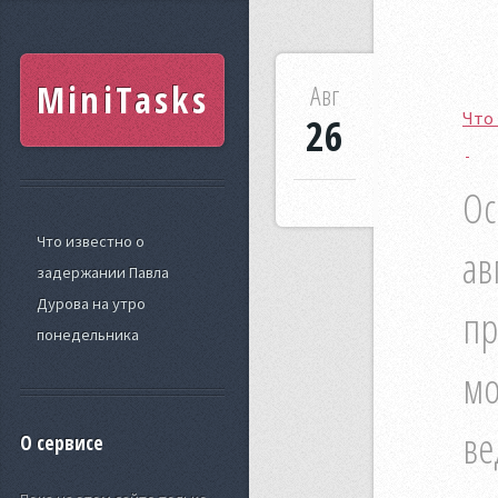
MiniTasks
Авг
Что 
26
Ос
Что известно о
ав
задержании Павла
Дурова на утро
пр
понедельника
мо
ве
О сервисе