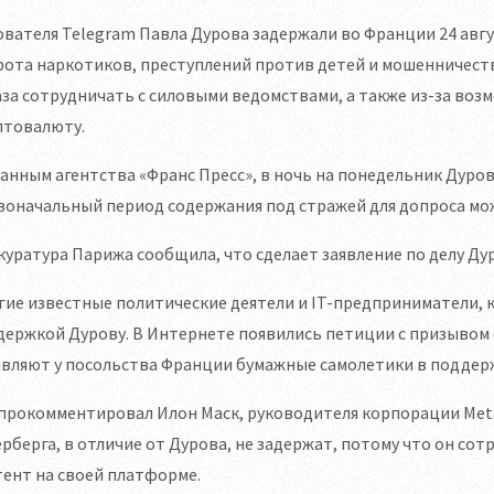
вателя Telegram Павла Дурова задержали во Франции 24 авгу
ота наркотиков, преступлений против детей и мошенничеств
за сотрудничать с силовыми ведомствами, а также из-за во
птовалюту.
анным агентства «Франс Пресс», в ночь на понедельник Дуро
оначальный период содержания под стражей для допроса може
уратура Парижа сообщила, что сделает заявление по делу Дур
ие известные политические деятели и IT-предприниматели, к
ержкой Дурову. В Интернете появились петиции с призывом 
вляют у посольства Франции бумажные самолетики в поддерж
прокомментировал Илон Маск, руководителя корпорации Meta
рберга, в отличие от Дурова, не задержат, потому что он сот
ент на своей платформе.