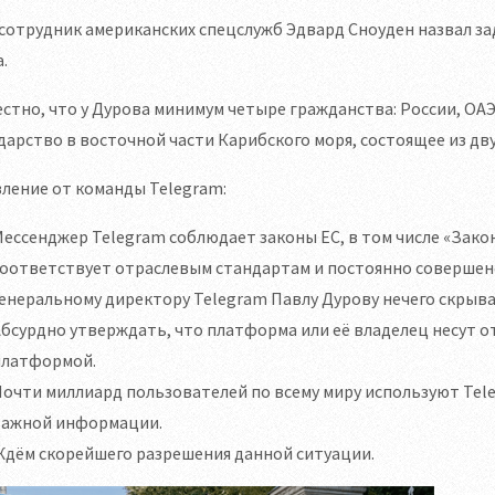
сотрудник американских спецслужб Эдвард Сноуден назвал з
.
стно, что у Дурова минимум четыре гражданства: России, ОА
дарство в восточной части Карибского моря, состоящее из дву
ление от команды Telegram:
ессенджер Telegram соблюдает законы ЕС, в том числе «Зако
соответствует отраслевым стандартам и постоянно совершен
енеральному директору Telegram Павлу Дурову нечего скрыват
бсурдно утверждать, что платформа или её владелец несут 
платформой.
очти миллиард пользователей по всему миру используют Tel
важной информации.
Ждём скорейшего разрешения данной ситуации.