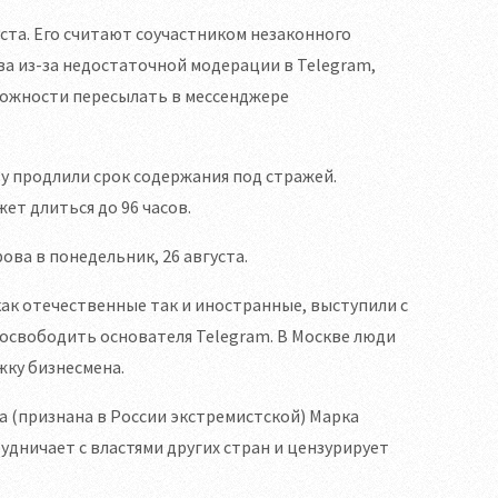
ста. Его считают соучастником незаконного
а из-за недостаточной модерации в Telegram,
зможности пересылать в мессенджере
ву продлили срок содержания под стражей.
т длиться до 96 часов.
ова в понедельник, 26 августа.
ак отечественные так и иностранные, выступили с
освободить основателя Telegram. В Москве люди
ку бизнесмена.
 (признана в России экстремистской) Марка
рудничает с властями других стран и цензурирует