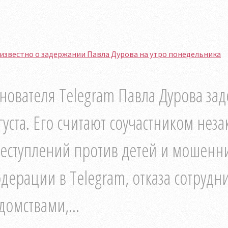
известно о задержании Павла Дурова на утро понедельника
нователя Telegram Павла Дурова за
густа. Его считают соучастником нез
еступлений против детей и мошенни
дерации в Telegram, отказа сотрудн
домствами,...