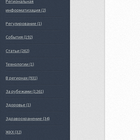
Региональная
информатизация (2)
Регулирование (1)
События (192)
Статьи (262)
Технологии (1)
В регионах (931)
За рубежами (1261)
Здоровье (1)
Здравоохранение (34)
ЖКХ (32)