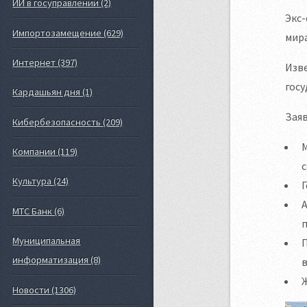
ИИ в госуправлении (2)
Экс-
Импортозамещение (629)
мира
Интернет (397)
Изве
госу
Кардашьян дня (1)
Заяв
Кибербезопасность (209)
М
Компании (119)
Культура (24)
Г
А
МТС Банк (6)
Муниципальная
П
информатизация (8)
Новости (1306)