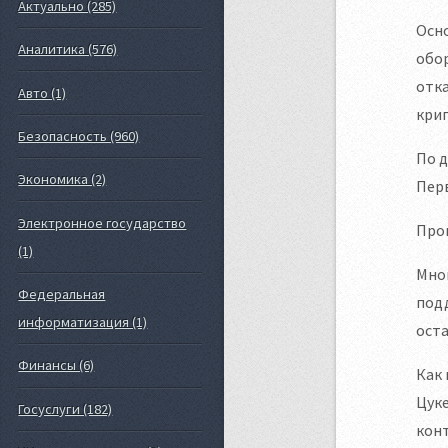
Актуально (285)
Осно
Аналитика (576)
обор
отка
Авто (1)
кри
Безопасность (960)
По д
Экономика (2)
Перв
Электронное государство
Прок
(1)
Мног
Федеральная
подд
информатизация (1)
оста
Финансы (6)
Как 
Цуке
Госуслуги (182)
конт