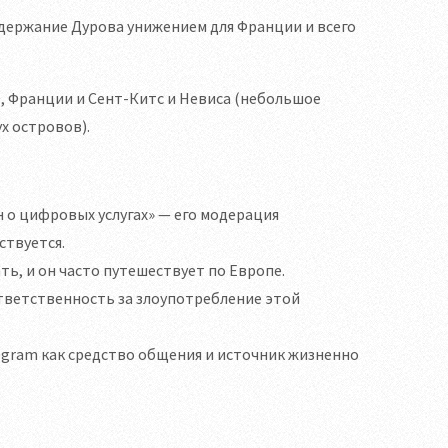
адержание Дурова унижением для Франции и всего
Э, Франции и Сент-Китс и Невиса (небольшое
х островов).
н о цифровых услугах» — его модерация
ствуется.
ь, и он часто путешествует по Европе.
ответственность за злоупотребление этой
egram как средство общения и источник жизненно