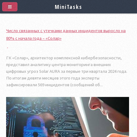
MiniTasks
Число связанных с утечками данных инцидентов выросло на
80% с начала года – «Солар»
ГК «Солар», архитектор комплексной кибербезопасности,
представил аналитику центра мониторинга внешних
цифровых угроз Solar AURA за первые три квартала 2024 года.
По итогам девяти месяцев этого года эксперты
зафиксировали 569 инцидентов (сообщений об...